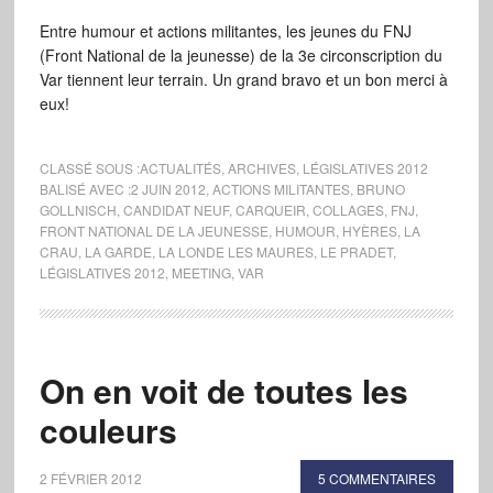
Entre humour et actions militantes, les jeunes du FNJ
(Front National de la jeunesse) de la 3e circonscription du
Var tiennent leur terrain. Un grand bravo et un bon merci à
eux!
CLASSÉ SOUS :
ACTUALITÉS
,
ARCHIVES
,
LÉGISLATIVES 2012
BALISÉ AVEC :
2 JUIN 2012
,
ACTIONS MILITANTES
,
BRUNO
GOLLNISCH
,
CANDIDAT NEUF
,
CARQUEIR
,
COLLAGES
,
FNJ
,
FRONT NATIONAL DE LA JEUNESSE
,
HUMOUR
,
HYÈRES
,
LA
CRAU
,
LA GARDE
,
LA LONDE LES MAURES
,
LE PRADET
,
LÉGISLATIVES 2012
,
MEETING
,
VAR
On en voit de toutes les
couleurs
2 FÉVRIER 2012
5 COMMENTAIRES