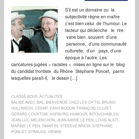
S’il est un domaine ou la
subjectivité règne en maître
c’est bien celui de l’humour. Le
facteur qui déclenche le rire
varie bien souvent d’une
personne, d’une communauté
culturelle, d’un pays, d’une
époque à l’autre. Les
caricatures jugées « racistes » mises en ligne sur le blog
du candidat frontiste du Rhône Stéphane Poncet, parmi
lesquelles paraît-il, le dessin […]
CLASSÉ SOUS :
ACTUALITÉS
BALISÉ AVEC :
BAL
,
BIENVENUE CHEZ LES CH’TIS
,
BRUNO
GOLLNISCH
,
CÉSAR
,
DANY BOOON
,
FRANÇOIS CLUZET
,
GÉRARD COURTOIS
,
HOFBURG
,
HUMOUR
,
INTOUCHABLES
,
JEAN-LUC MÉLENCHON
,
JEAN-MARIE LE PEN
,
LOUIS ALIOT.
,
MARINE LE PEN
,
OMAR SY
,
STEEEVE BRIOIS
,
STÉPHANE
PONCET
,
STRAUSS
,
VIENNE