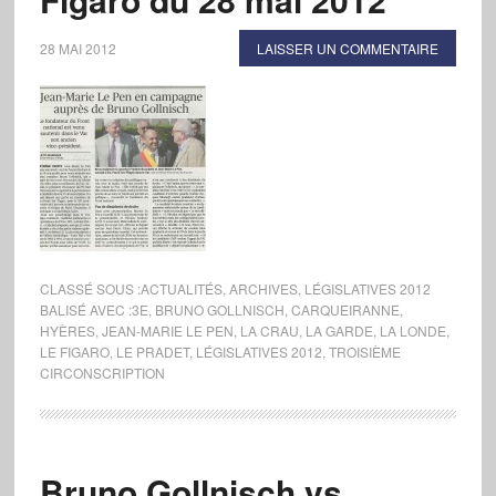
28 MAI 2012
LAISSER UN COMMENTAIRE
CLASSÉ SOUS :
ACTUALITÉS
,
ARCHIVES
,
LÉGISLATIVES 2012
BALISÉ AVEC :
3E
,
BRUNO GOLLNISCH
,
CARQUEIRANNE
,
HYÈRES
,
JEAN-MARIE LE PEN
,
LA CRAU
,
LA GARDE
,
LA LONDE
,
LE FIGARO
,
LE PRADET
,
LÉGISLATIVES 2012
,
TROISIÈME
CIRCONSCRIPTION
Bruno Gollnisch vs