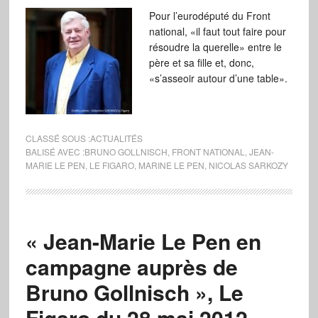
Pour l’eurodéputé du Front
national, «il faut tout faire pour
résoudre la querelle» entre le
père et sa fille et, donc,
«s’asseoir autour d’une table».
CLASSÉ SOUS :
ACTUALITÉS
BALISÉ AVEC :
BRUNO GOLLNISCH
,
FRONT NATIONAL
,
JEAN-
MARIE LE PEN
,
LE FIGARO
,
MARINE LE PEN
,
NICOLAS SARKOZY
« Jean-Marie Le Pen en
campagne auprès de
Bruno Gollnisch », Le
Figaro du 28 mai 2012