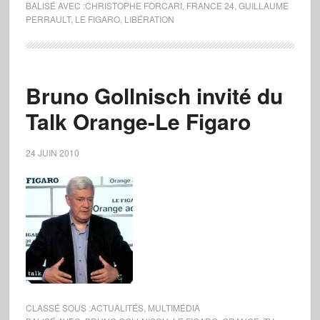
BALISÉ AVEC :
CHRISTOPHE FORCARI
,
FRANCE 24
,
GUILLAUME
PERRAULT
,
LE FIGARO
,
LIBÉRATION
Bruno Gollnisch invité du
Talk Orange-Le Figaro
24 JUIN 2010
CLASSÉ SOUS :
ACTUALITÉS
,
MULTIMÉDIA