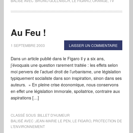
BALISÉ AVEC :
BRUNO GOLLNISCH
,
LE FIGARO
,
ORANGE
,
TV
Au Feu !
1 SEPTEMBRE 2003
LAISSER UN COMMENTAIRE
Dans un article publié dans le Figaro il y a six ans,
j’évoquais une question rarement traitée : les effets selon
moi pervers de l’actuel droit de l’urbanisme, une législation
typiquement socialiste dans son inspiration, sinon dans ses
auteurs. » En pleine crise économique, nous conservons
en effet une législation immorale, spoliatrice, contraire aux
aspirations […]
CLASSÉ SOUS :
BILLET D'HUMEUR
BALISÉ AVEC :
JEAN-MARIE LE PEN
,
LE FIGARO
,
PROTECTION DE
L'ENVIRONNEMENT