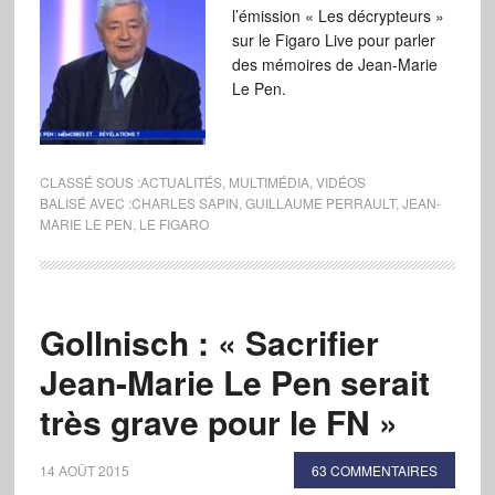
l’émission « Les décrypteurs »
sur le Figaro Live pour parler
des mémoires de Jean-Marie
Le Pen.
CLASSÉ SOUS :
ACTUALITÉS
,
MULTIMÉDIA
,
VIDÉOS
BALISÉ AVEC :
CHARLES SAPIN
,
GUILLAUME PERRAULT
,
JEAN-
MARIE LE PEN
,
LE FIGARO
Gollnisch : « Sacrifier
Jean-Marie Le Pen serait
très grave pour le FN »
14 AOÛT 2015
63 COMMENTAIRES