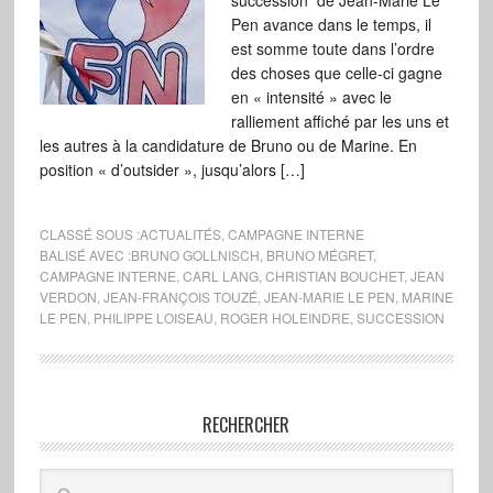
succession de Jean-Marie Le
Pen avance dans le temps, il
est somme toute dans l’ordre
des choses que celle-ci gagne
en « intensité » avec le
ralliement affiché par les uns et
les autres à la candidature de Bruno ou de Marine. En
position « d’outsider », jusqu’alors […]
CLASSÉ SOUS :
ACTUALITÉS
,
CAMPAGNE INTERNE
BALISÉ AVEC :
BRUNO GOLLNISCH
,
BRUNO MÉGRET
,
CAMPAGNE INTERNE
,
CARL LANG
,
CHRISTIAN BOUCHET
,
JEAN
VERDON
,
JEAN-FRANÇOIS TOUZÉ
,
JEAN-MARIE LE PEN
,
MARINE
LE PEN
,
PHILIPPE LOISEAU
,
ROGER HOLEINDRE
,
SUCCESSION
RECHERCHER