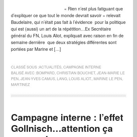
« Rien n’est plus fatiguant que
d’expliquer ce que tout le monde devrait savoir » relevait
Baudelaire, qui n’était pas fait à l’évidence pour la politique
qui est (aussi) un art de la répétition…Ex Secrétaire
général du FN, Louis Aliot, expliquait avec raison en fin de
semaine dernière que deux stratégies différentes sont
portées par Marine et […]
CLASSÉ SOUS :
ACTUALITÉS
,
CAMPAGNE INTERNE
BALISÉ AVEC :
BOMPARD
,
CHRISTIAN BOUCHET
,
JEAN-MARIE LE
PEN
,
JEAN-YVES CAMUS
,
LANG
,
LOUIS ALIOT.
,
MARINE LE PEN
,
MARTINEZ
Campagne interne : l’effet
Gollnisch…attention ça