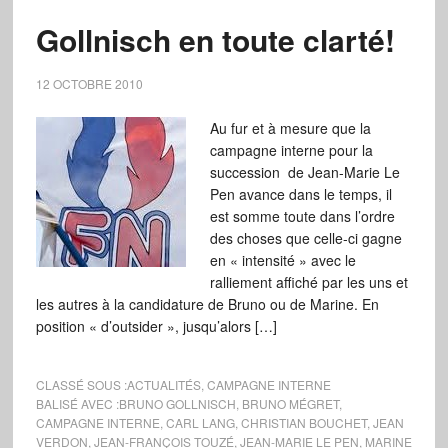
Gollnisch en toute clarté!
12 OCTOBRE 2010
Au fur et à mesure que la
campagne interne pour la
succession de Jean-Marie Le
Pen avance dans le temps, il
est somme toute dans l’ordre
des choses que celle-ci gagne
en « intensité » avec le
ralliement affiché par les uns et
les autres à la candidature de Bruno ou de Marine. En
position « d’outsider », jusqu’alors […]
CLASSÉ SOUS :
ACTUALITÉS
,
CAMPAGNE INTERNE
BALISÉ AVEC :
BRUNO GOLLNISCH
,
BRUNO MÉGRET
,
CAMPAGNE INTERNE
,
CARL LANG
,
CHRISTIAN BOUCHET
,
JEAN
VERDON
,
JEAN-FRANÇOIS TOUZÉ
,
JEAN-MARIE LE PEN
,
MARINE