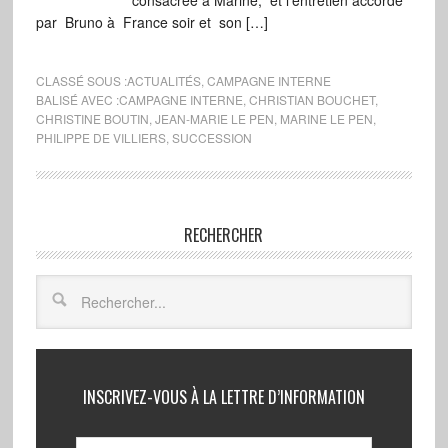
consacrée à Marine, et l’entretien accordé
par Bruno à France soir et son […]
CLASSÉ SOUS :
ACTUALITÉS
,
CAMPAGNE INTERNE
BALISÉ AVEC :
CAMPAGNE INTERNE
,
CHRISTIAN BOUCHET
,
CHRISTINE BOUTIN
,
JEAN-MARIE LE PEN
,
MARINE LE PEN
,
PHILIPPE DE VILLIERS
,
SUCCESSION
RECHERCHER
INSCRIVEZ-VOUS À LA LETTRE D’INFORMATION