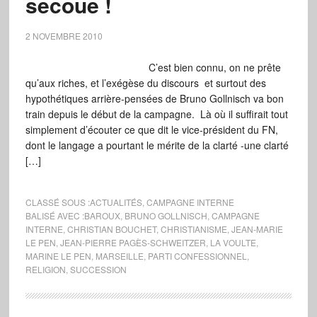
secoue !
2 NOVEMBRE 2010
C’est bien connu, on ne prête
qu’aux riches, et l’exégèse du discours et surtout des
hypothétiques arrière-pensées de Bruno Gollnisch va bon
train depuis le début de la campagne. Là où il suffirait tout
simplement d’écouter ce que dit le vice-président du FN,
dont le langage a pourtant le mérite de la clarté -une clarté
[…]
CLASSÉ SOUS :
ACTUALITÉS
,
CAMPAGNE INTERNE
BALISÉ AVEC :
BAROUX
,
BRUNO GOLLNISCH
,
CAMPAGNE
INTERNE
,
CHRISTIAN BOUCHET
,
CHRISTIANISME
,
JEAN-MARIE
LE PEN
,
JEAN-PIERRE PAGÈS-SCHWEITZER
,
LA VOULTE
,
MARINE LE PEN
,
MARSEILLE
,
PARTI CONFESSIONNEL
,
RELIGION
,
SUCCESSION