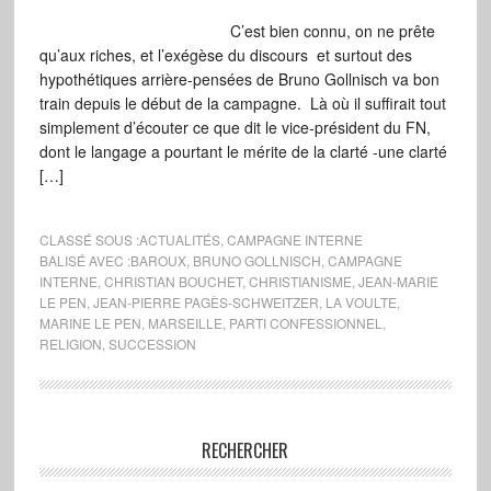
C’est bien connu, on ne prête
qu’aux riches, et l’exégèse du discours et surtout des
hypothétiques arrière-pensées de Bruno Gollnisch va bon
train depuis le début de la campagne. Là où il suffirait tout
simplement d’écouter ce que dit le vice-président du FN,
dont le langage a pourtant le mérite de la clarté -une clarté
[…]
CLASSÉ SOUS :
ACTUALITÉS
,
CAMPAGNE INTERNE
BALISÉ AVEC :
BAROUX
,
BRUNO GOLLNISCH
,
CAMPAGNE
INTERNE
,
CHRISTIAN BOUCHET
,
CHRISTIANISME
,
JEAN-MARIE
LE PEN
,
JEAN-PIERRE PAGÈS-SCHWEITZER
,
LA VOULTE
,
MARINE LE PEN
,
MARSEILLE
,
PARTI CONFESSIONNEL
,
RELIGION
,
SUCCESSION
RECHERCHER