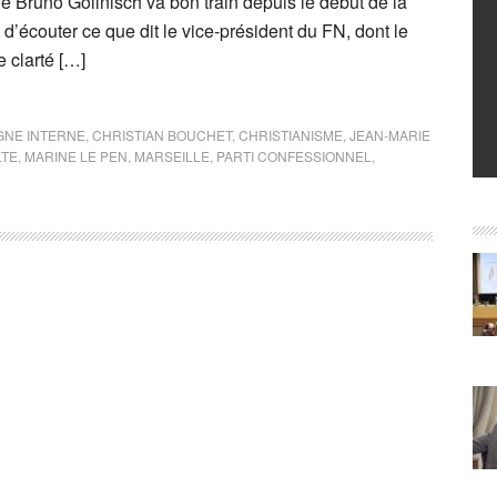
e Bruno Gollnisch va bon train depuis le début de la
 d’écouter ce que dit le vice-président du FN, dont le
e clarté […]
NE INTERNE
,
CHRISTIAN BOUCHET
,
CHRISTIANISME
,
JEAN-MARIE
LTE
,
MARINE LE PEN
,
MARSEILLE
,
PARTI CONFESSIONNEL
,