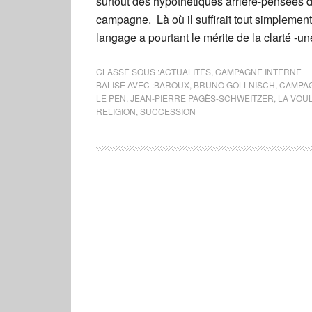
surtout des hypothétiques arrière-pensées d
campagne. Là où il suffirait tout simplement
langage a pourtant le mérite de la clarté -un
CLASSÉ SOUS :
ACTUALITÉS
,
CAMPAGNE INTERNE
BALISÉ AVEC :
BAROUX
,
BRUNO GOLLNISCH
,
CAMPAG
LE PEN
,
JEAN-PIERRE PAGÈS-SCHWEITZER
,
LA VOU
RELIGION
,
SUCCESSION