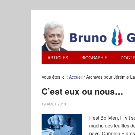
ARTICLES
BIOGRAPHIE
DOCTR
Vous êtes ici :
Accueil
/
Archives pour Jérémie L
C’est eux ou nous…
19 AOÛT 2013
Il est Bolivien, il vi
mâche des feuilles de 
pays, Carmelo Flores