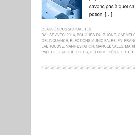
savons pas à quoi car
potion […]
CLASSÉ SOUS :
ACTUALITÉS
BALISÉ AVEC :
2014
,
BOUCHES-DU-RHÔNE
,
CARMELO
DÉLINQUANCE
,
ÉLECTIONS MUNICIPALES
,
FN
,
FRAN
LABROUSSE
,
MANIFESTATION
,
MANUEL VALLS
,
MARI
PARTI DE GAUCHE
,
PC
,
PS
,
RÉFORME PÉNALE
,
STÉP