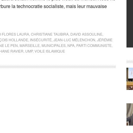
bure la technocratie socialiste, mais leur mauvaise
 FLORES LAURA
,
CHRISTIANE TAUBIRA
,
DAVID ASSOULINE
,
ÇOIS HOLLANDE
,
INSÉCURITÉ
,
JEAN-LUC MÉLENCHON
,
JÉRÉMIE
NE LE PEN
,
MARSEILLE
,
MUNICIPALES
,
NPA
,
PARTI COMMUNISTE
,
HANE RAVIER
,
UMP
,
VOILE ISLAMIQUE