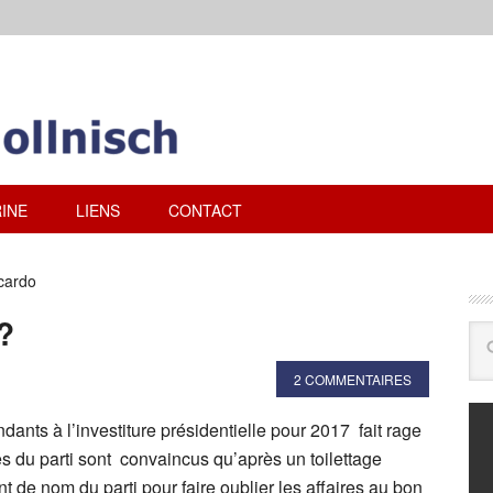
INE
LIENS
CONTACT
cardo
?
2 COMMENTAIRES
dants à l’investiture présidentielle pour 2017 fait rage
s du parti sont convaincus qu’après un toilettage
 de nom du parti pour faire oublier les affaires au bon