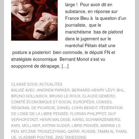
large ! Pour avoir dit en
substance, en réponse sur
France Bleu à la question d’un
journaliste, que le
manichéisme bas de plafond
dans le jugement sur le
maréchal Pétain était une
posture a posteriori bien commode, le député FN et
stratégiste économique Bernard Monot s’est vu
soupçonné de dérapage, […]
CLASSÉ SOUS :
ACTUALITÉS
BALISÉ AVEC :
ANDREW PARKER
,
BERNARD-HENRY LÉVY
,
BHL
,
BRUNO GOLLNISCH
,
BRUNO LE ROUX
,
CLAUDE GEWERC
,
COMITÉ ÉCONOMIQUE ET SOCIAL EUROPÉEN
,
CONSEIL
RÉGIONAL DE PICARDIE
,
DANIEL COHN-BENDIT
,
FÉDÉRATION
DE L’OISE DE LA LIBRE PENSÉE
,
FLORIAN PHILIPPOT
,
GUY
VERHOFSTADT
,
HENRI MALOSSE
,
KAREL SCHWARZENBERG
,
KARL MÜLLNER
,
KATRIN SUDER
,
LIBRE PENSÉE
,
MARINE LE
PEN
,
MYLÈNE TROSZCZYNSKI
,
QATAR
,
RUSSIE
,
TAMIM AL THANI
,
UE
,
VLADIMIR POUTINE
,
ZIAD TAKIEDDINE