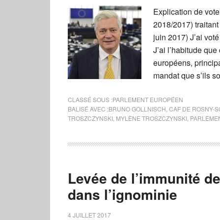
Explication de vot
2018/2017) traitan
juin 2017) J’ai vot
J’ai l’habitude qu
européens, principa
mandat que s’ils so
CLASSÉ SOUS :
PARLEMENT EUROPÉEN
BALISÉ AVEC :
BRUNO GOLLNISCH
,
CAF DE ROSNY-S
TROSZCZYNSKI
,
MYLÈNE TROSZCZYNSKI
,
PARLEME
Levée de l’immunité de
dans l’ignominie
4 JUILLET 2017