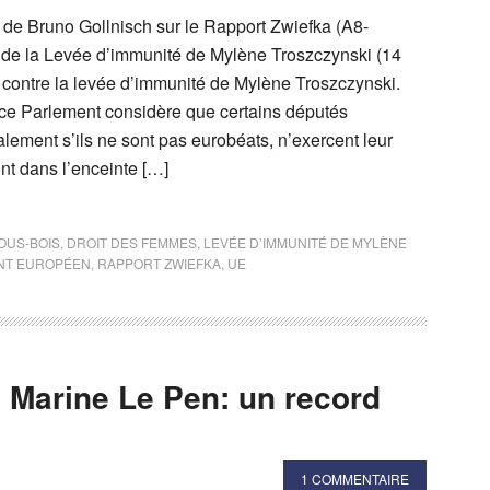
e de Bruno Gollnisch sur le Rapport Zwiefka (A8-
t de la Levée d’immunité de Mylène Troszczynski (14
é contre la levée d’immunité de Mylène Troszczynski.
e ce Parlement considère que certains députés
lement s’ils ne sont pas eurobéats, n’exercent leur
nt dans l’enceinte […]
OUS-BOIS
,
DROIT DES FEMMES
,
LEVÉE D’IMMUNITÉ DE MYLÈNE
NT EUROPÉEN
,
RAPPORT ZWIEFKA
,
UE
 Marine Le Pen: un record
1 COMMENTAIRE