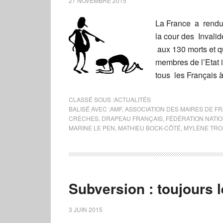
27 NOVEMBRE 2015
La France a rendu 
la cour des Invali
aux 130 morts et 
membres de l’Etat 
tous les Français 
CLASSÉ SOUS :
ACTUALITÉS
BALISÉ AVEC :
AMF
,
ASSOCIATION DES MAIRES DE F
CRÈCHES
,
DRAPEAU FRANÇAIS
,
FÉDÉRATION NATIO
MARINE LE PEN
,
MATHIEU BOCK-CÔTÉ
,
MYLÈNE TRO
Subversion : toujours
3 JUIN 2015