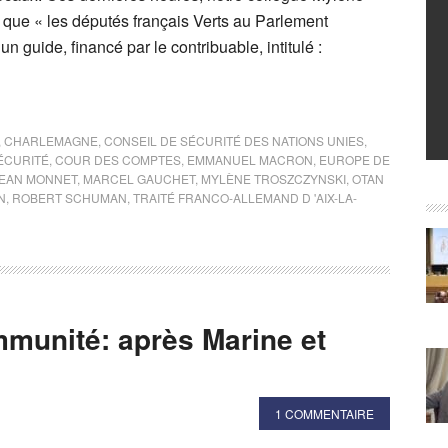
 que « les députés français Verts au Parlement
n guide, financé par le contribuable, intitulé :
,
CHARLEMAGNE
,
CONSEIL DE SÉCURITÉ DES NATIONS UNIES
,
ÉCURITÉ
,
COUR DES COMPTES
,
EMMANUEL MACRON
,
EUROPE DE
EAN MONNET
,
MARCEL GAUCHET
,
MYLÈNE TROSZCZYNSKI
,
OTAN
N
,
ROBERT SCHUMAN
,
TRAITÉ FRANCO-ALLEMAND D 'AIX-LA-
mmunité: après Marine et
1 COMMENTAIRE