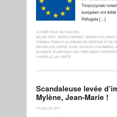
Troszczynski notait
européen ont édité u
Réfugiés […]
CLASSÉ SOUS :
ACTUALITÉS
BALISÉ AVEC :
ANGELA MERKEL
,
BRUNO GOLLNISCH
CONSEIL FRANCO-ALLEMAND DE DÉFENSE ET DE S
BRUXELLES
,
HERVÉ JUVIN
,
JACQUES COLOMBIER
,
J
ALLIANCE ATLANTIQUE
,
PAC
,
PARLEMENT EUROPÉE
CHAPELLE
,
UE
,
VERTS
Scandaleuse levée d’i
Mylène, Jean-Marie !
13 JUILLET 2017