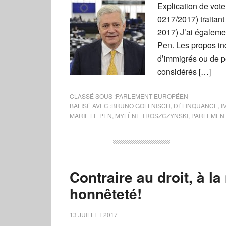
Explication de vot
0217/2017) traitan
2017) J’ai égaleme
Pen. Les propos in
d’immigrés ou de p
considérés […]
CLASSÉ SOUS :
PARLEMENT EUROPÉEN
BALISÉ AVEC :
BRUNO GOLLNISCH
,
DÉLINQUANCE
,
I
MARIE LE PEN
,
MYLÈNE TROSZCZYNSKI
,
PARLEMEN
Contraire au droit, à la
honnêteté!
13 JUILLET 2017