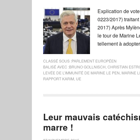
Explication de vot
0223/2017) traitant
2017) Après Mylène
le tour de Marine L
tellement à adopter
CLASSÉ SOUS :
PARLEMENT EUROPÉEN
BALISÉ AVEC :
BRUNO GOLLNISCH
,
CHRISTIAN ESTR
LEVÉE DE L’IMMUNITÉ DE MARINE LE PEN
,
MARINE L
RAPPORT KARIM
,
UE
Leur mauvais catéchis
marre !