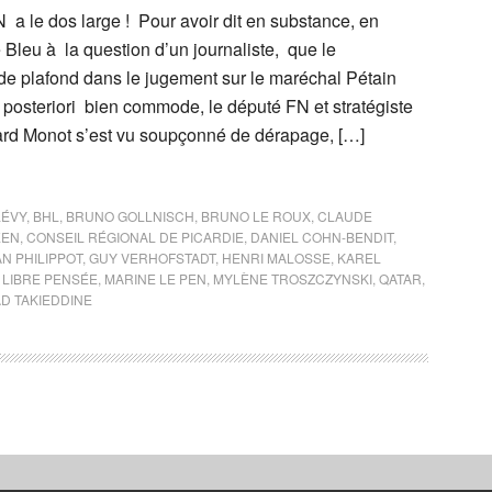
a le dos large ! Pour avoir dit en substance, en
Bleu à la question d’un journaliste, que le
 plafond dans le jugement sur le maréchal Pétain
 posteriori bien commode, le député FN et stratégiste
d Monot s’est vu soupçonné de dérapage, […]
LÉVY
,
BHL
,
BRUNO GOLLNISCH
,
BRUNO LE ROUX
,
CLAUDE
ÉEN
,
CONSEIL RÉGIONAL DE PICARDIE
,
DANIEL COHN-BENDIT
,
N PHILIPPOT
,
GUY VERHOFSTADT
,
HENRI MALOSSE
,
KAREL
,
LIBRE PENSÉE
,
MARINE LE PEN
,
MYLÈNE TROSZCZYNSKI
,
QATAR
,
AD TAKIEDDINE