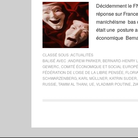
Décidemment le FN 
réponse sur France 
manichéisme bas de
était une posture a
économique Bernar
CLASSÉ SOUS :
ACTUALITÉS
BALISÉ AVEC :
ANDREW PARKER
,
BERNARD-HENRY 
GEWERC
,
COMITÉ ÉCONOMIQUE ET SOCIAL EUROP
FÉDÉRATION DE L’OISE DE LA LIBRE PENSÉE
,
FLORIA
SCHWARZENBERG
,
KARL MÜLLNER
,
KATRIN SUDER
RUSSIE
,
TAMIM AL THANI
,
UE
,
VLADIMIR POUTINE
,
ZI