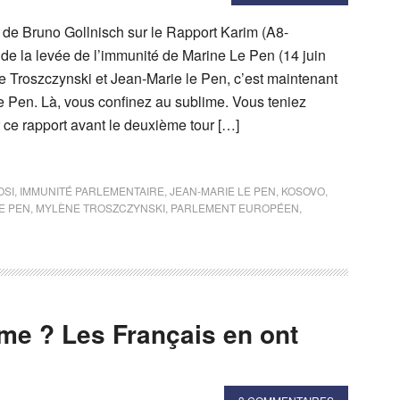
e de Bruno Gollnisch sur le Rapport Karim (A8-
 de la levée de l’immunité de Marine Le Pen (14 juin
 Troszczynski et Jean-Marie le Pen, c’est maintenant
e Pen. Là, vous confinez au sublime. Vous teniez
 ce rapport avant le deuxième tour […]
OSI
,
IMMUNITÉ PARLEMENTAIRE
,
JEAN-MARIE LE PEN
,
KOSOVO
,
E PEN
,
MYLÈNE TROSZCZYNSKI
,
PARLEMENT EUROPÉEN
,
me ? Les Français en ont