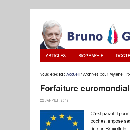
ARTICLES
BIOGRAPHIE
DOCTR
Vous êtes ici :
Accueil
/
Archives pour Mylène Tro
Forfaiture euromondial
22 JANVIER 2019
C’est paraît-il pou
poches, impose ses
de nos Bruxellois 