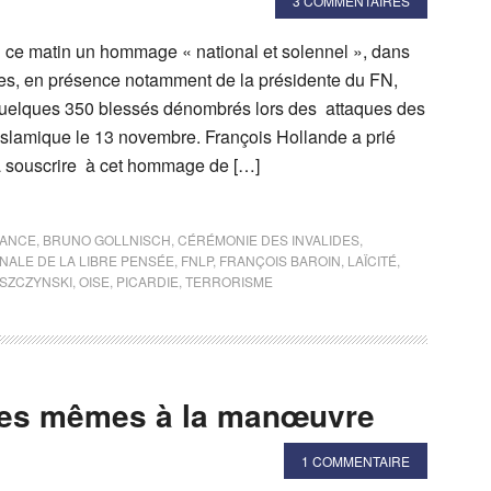
3 COMMENTAIRES
ce matin un hommage « national et solennel », dans
des, en présence notamment de la présidente du FN,
quelques 350 blessés dénombrés lors des attaques des
islamique le 13 novembre. François Hollande a prié
à souscrire à cet hommage de […]
RANCE
,
BRUNO GOLLNISCH
,
CÉRÉMONIE DES INVALIDES
,
NALE DE LA LIBRE PENSÉE
,
FNLP
,
FRANÇOIS BAROIN
,
LAÏCITÉ
,
SZCZYNSKI
,
OISE
,
PICARDIE
,
TERRORISME
 les mêmes à la manœuvre
1 COMMENTAIRE