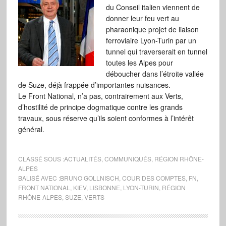
du Conseil italien viennent de
donner leur feu vert au
pharaonique projet de liaison
ferroviaire Lyon-Turin par un
tunnel qui traverserait en tunnel
toutes les Alpes pour
déboucher dans l’étroite vallée
de Suze, déjà frappée d’importantes nuisances.
Le Front National, n’a pas, contrairement aux Verts,
d’hostilité de principe dogmatique contre les grands
travaux, sous réserve qu’ils soient conformes à l’intérêt
général.
CLASSÉ SOUS :
ACTUALITÉS
,
COMMUNIQUÉS
,
RÉGION RHÔNE-
ALPES
BALISÉ AVEC :
BRUNO GOLLNISCH
,
COUR DES COMPTES
,
FN
,
FRONT NATIONAL
,
KIEV
,
LISBONNE
,
LYON-TURIN
,
RÉGION
RHÔNE-ALPES
,
SUZE
,
VERTS