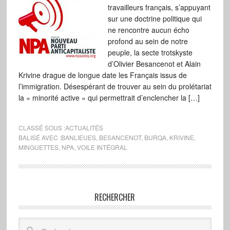
travailleurs français, s’appuyant
sur une doctrine politique qui
ne rencontre aucun écho
profond au sein de notre
peuple, la secte trotskyste
d’Olivier Besancenot et Alain
Krivine drague de longue date les Français issus de
l’immigration. Désespérant de trouver au sein du prolétariat
la « minorité active » qui permettrait d’enclencher la […]
CLASSÉ SOUS :
ACTUALITÉS
BALISÉ AVEC :
BANLIEUES
,
BESANCENOT
,
BURQA
,
KRIVINE
,
MINGUETTES
,
NPA
,
VOILE INTÉGRAL
RECHERCHER