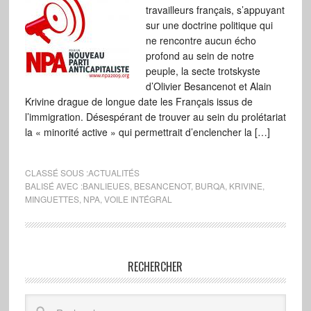
travailleurs français, s’appuyant
sur une doctrine politique qui
ne rencontre aucun écho
profond au sein de notre
peuple, la secte trotskyste
d’Olivier Besancenot et Alain
Krivine drague de longue date les Français issus de
l’immigration. Désespérant de trouver au sein du prolétariat
la « minorité active » qui permettrait d’enclencher la […]
CLASSÉ SOUS :
ACTUALITÉS
BALISÉ AVEC :
BANLIEUES
,
BESANCENOT
,
BURQA
,
KRIVINE
,
MINGUETTES
,
NPA
,
VOILE INTÉGRAL
RECHERCHER