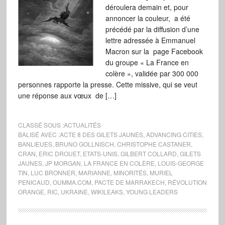
déroulera demain et, pour
annoncer la couleur, a été
précédé par la diffusion d’une
lettre adressée à Emmanuel
Macron sur la page Facebook
du groupe « La France en
colère », validée par 300 000
personnes rapporte la presse. Cette missive, qui se veut
une réponse aux vœux de […]
CLASSÉ SOUS :
ACTUALITÉS
BALISÉ AVEC :
ACTE 8 DES GILETS JAUNES
,
ADVANCING CITIES
,
BANLIEUES
,
BRUNO GOLLNISCH
,
CHRISTOPHE CASTANER
,
CRAN
,
ERIC DROUET
,
ETATS-UNIS
,
GILBERT COLLARD
,
GILETS
JAUNES
,
JP MORGAN
,
LA FRANCE EN COLÈRE
,
LOUIS-GEORGE
TIN
,
LUC BRONNER
,
MARIANNE
,
MINORITÉS
,
MURIEL
PENICAUD
,
OUMMA.COM
,
PACTE DE MARRAKECH
,
RÉVOLUTION
ORANGE
,
RIC
,
UKRAINE
,
WIKILEAKS
,
YOUNG LEADERS