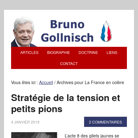
ARTICLES
BIOGRAPHIE
DOCTRINE
LIENS
CONTACT
Vous êtes ici :
Accueil
/
Archives pour La France en colère
Stratégie de la tension et
petits pions
4 JANVIER 2019
2 COMMENTAIRES
L’acte 8 des gilets jaunes se