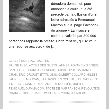
déroulera demain et, pour
annoncer la couleur, a été
précédé par la diffusion d’une
lettre adressée à Emmanuel
Macron sur la page Facebook
du groupe « La France en
colère », validée par 300 000
personnes rapporte la presse. Cette missive, qui se veut
une réponse aux vœux de […]
CLASSÉ SOUS :
ACTUALITÉS
BALISÉ AVEC :
ACTE 8 DES GILETS JAUNES
,
ADVANCING CITIES
,
BANLIEUES
,
BRUNO GOLLNISCH
,
CHRISTOPHE CASTANER
,
CRAN
,
ERIC DROUET
,
ETATS-UNIS
,
GILBERT COLLARD
,
GILETS
JAUNES
,
JP MORGAN
,
LA FRANCE EN COLÈRE
,
LOUIS-GEORGE
TIN
,
LUC BRONNER
,
MARIANNE
,
MINORITÉS
,
MURIEL
PENICAUD
,
OUMMA.COM
,
PACTE DE MARRAKECH
,
RÉVOLUTION
ORANGE
,
RIC
,
UKRAINE
,
WIKILEAKS
,
YOUNG LEADERS