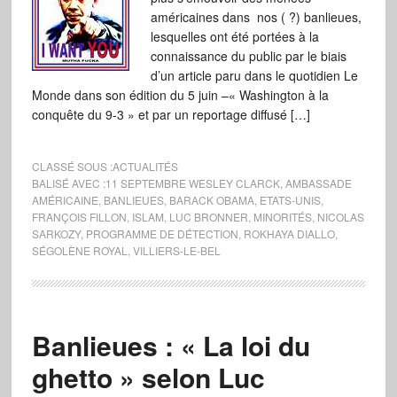
américaines dans nos ( ?) banlieues,
lesquelles ont été portées à la
connaissance du public par le biais
d’un article paru dans le quotidien Le
Monde dans son édition du 5 juin –« Washington à la
conquête du 9-3 » et par un reportage diffusé […]
CLASSÉ SOUS :
ACTUALITÉS
BALISÉ AVEC :
11 SEPTEMBRE WESLEY CLARCK
,
AMBASSADE
AMÉRICAINE
,
BANLIEUES
,
BARACK OBAMA
,
ETATS-UNIS
,
FRANÇOIS FILLON
,
ISLAM
,
LUC BRONNER
,
MINORITÉS
,
NICOLAS
SARKOZY
,
PROGRAMME DE DÉTECTION
,
ROKHAYA DIALLO
,
SÉGOLÈNE ROYAL
,
VILLIERS-LE-BEL
Banlieues : « La loi du
ghetto » selon Luc