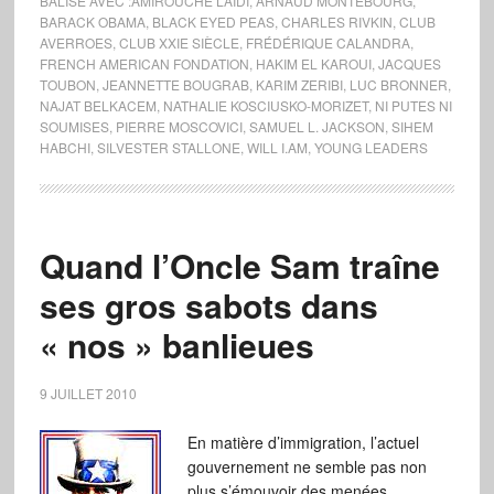
BALISÉ AVEC :
AMIROUCHE LAÏDI
,
ARNAUD MONTEBOURG
,
BARACK OBAMA
,
BLACK EYED PEAS
,
CHARLES RIVKIN
,
CLUB
AVERROES
,
CLUB XXIE SIÈCLE
,
FRÉDÉRIQUE CALANDRA
,
FRENCH AMERICAN FONDATION
,
HAKIM EL KAROUI
,
JACQUES
TOUBON
,
JEANNETTE BOUGRAB
,
KARIM ZERIBI
,
LUC BRONNER
,
NAJAT BELKACEM
,
NATHALIE KOSCIUSKO-MORIZET
,
NI PUTES NI
SOUMISES
,
PIERRE MOSCOVICI
,
SAMUEL L. JACKSON
,
SIHEM
HABCHI
,
SILVESTER STALLONE
,
WILL I.AM
,
YOUNG LEADERS
Quand l’Oncle Sam traîne
ses gros sabots dans
« nos » banlieues
9 JUILLET 2010
En matière d’immigration, l’actuel
gouvernement ne semble pas non
plus s’émouvoir des menées