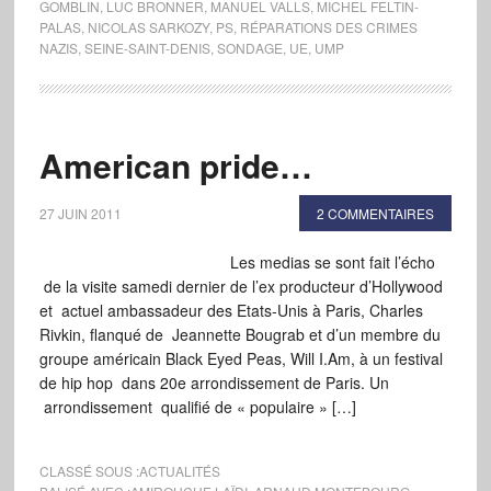
GOMBLIN
,
LUC BRONNER
,
MANUEL VALLS
,
MICHEL FELTIN-
PALAS
,
NICOLAS SARKOZY
,
PS
,
RÉPARATIONS DES CRIMES
NAZIS
,
SEINE-SAINT-DENIS
,
SONDAGE
,
UE
,
UMP
American pride…
27 JUIN 2011
2 COMMENTAIRES
Les medias se sont fait l’écho
de la visite samedi dernier de l’ex producteur d’Hollywood
et actuel ambassadeur des Etats-Unis à Paris, Charles
Rivkin, flanqué de Jeannette Bougrab et d’un membre du
groupe américain Black Eyed Peas, Will I.Am, à un festival
de hip hop dans 20e arrondissement de Paris. Un
arrondissement qualifié de « populaire » […]
CLASSÉ SOUS :
ACTUALITÉS