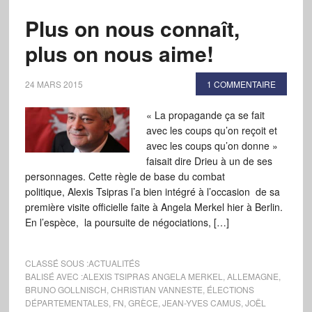
Plus on nous connaît,
plus on nous aime!
24 MARS 2015
1 COMMENTAIRE
« La propagande ça se fait
avec les coups qu’on reçoit et
avec les coups qu’on donne »
faisait dire Drieu à un de ses
personnages. Cette règle de base du combat
politique, Alexis Tsipras l’a bien intégré à l’occasion de sa
première visite officielle faite à Angela Merkel hier à Berlin.
En l’espèce, la poursuite de négociations, […]
CLASSÉ SOUS :
ACTUALITÉS
BALISÉ AVEC :
ALEXIS TSIPRAS ANGELA MERKEL
,
ALLEMAGNE
,
BRUNO GOLLNISCH
,
CHRISTIAN VANNESTE
,
ÉLECTIONS
DÉPARTEMENTALES
,
FN
,
GRÈCE
,
JEAN-YVES CAMUS
,
JOËL