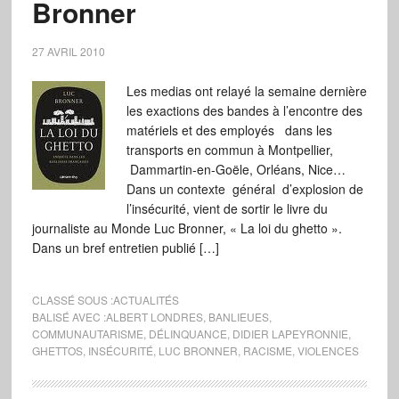
Bronner
27 AVRIL 2010
Les medias ont relayé la semaine dernière
les exactions des bandes à l’encontre des
matériels et des employés dans les
transports en commun à Montpellier,
Dammartin-en-Goële, Orléans, Nice…
Dans un contexte général d’explosion de
l’insécurité, vient de sortir le livre du
journaliste au Monde Luc Bronner, « La loi du ghetto ».
Dans un bref entretien publié […]
CLASSÉ SOUS :
ACTUALITÉS
BALISÉ AVEC :
ALBERT LONDRES
,
BANLIEUES
,
COMMUNAUTARISME
,
DÉLINQUANCE
,
DIDIER LAPEYRONNIE
,
GHETTOS
,
INSÉCURITÉ
,
LUC BRONNER
,
RACISME
,
VIOLENCES