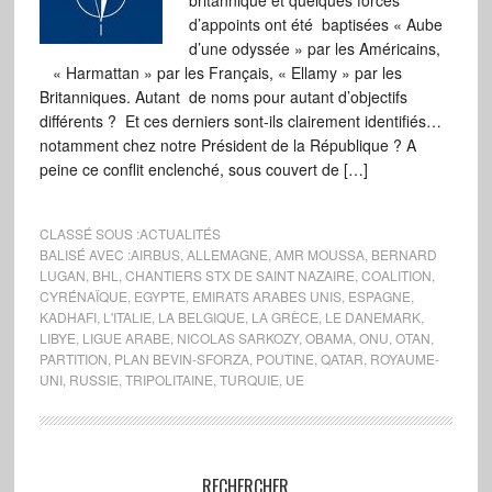
britannique et quelques forces
d’appoints ont été baptisées « Aube
d’une odyssée » par les Américains,
« Harmattan » par les Français, « Ellamy » par les
Britanniques. Autant de noms pour autant d’objectifs
différents ? Et ces derniers sont-ils clairement identifiés…
notamment chez notre Président de la République ? A
peine ce conflit enclenché, sous couvert de […]
CLASSÉ SOUS :
ACTUALITÉS
BALISÉ AVEC :
AIRBUS
,
ALLEMAGNE
,
AMR MOUSSA
,
BERNARD
LUGAN
,
BHL
,
CHANTIERS STX DE SAINT NAZAIRE
,
COALITION
,
CYRÉNAÏQUE
,
EGYPTE
,
EMIRATS ARABES UNIS
,
ESPAGNE
,
KADHAFI
,
L'ITALIE
,
LA BELGIQUE
,
LA GRÈCE
,
LE DANEMARK
,
LIBYE
,
LIGUE ARABE
,
NICOLAS SARKOZY
,
OBAMA
,
ONU
,
OTAN
,
PARTITION
,
PLAN BEVIN-SFORZA
,
POUTINE
,
QATAR
,
ROYAUME-
UNI
,
RUSSIE
,
TRIPOLITAINE
,
TURQUIE
,
UE
RECHERCHER