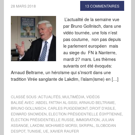
28 MARS 2018
13 COMMENTAIRES
L’actualité de la semaine vue
par Bruno Gollnisch, dans une
vidéo tournée, une fois n’est
pas coutume, non pas depuis
le parlement européen mais
au siege du FN à Nanterre,
mardi 27 mars. Les thèmes
suivants ont été évoqués:
Arnaud Beltrame, un héroïsme qui s’inscrit dans une
tradition Virée sanglante de Lakdim, l’islam(isme) en […]
CLASSÉ SOUS :
ACTUALITÉS
,
MULTIMÉDIA
,
VIDÉOS
BALISÉ AVEC :
ABDEL FATTAH AL-SISSI
,
ARNAUD BELTRAME
,
BRUNO GOLLNISCH
,
CARLES PUIGDEMONT
,
DROIT D'ASILE
,
EDWARD SNOWDEN
,
ELECTION PRÉSIDENTIELLE ÉGYPTIENNE
,
ÉLECTION PRÉSIDENTIELLE RUSSE
,
IMMIGRATION
,
JULIAN
ASSANGE
,
LAKDIM
,
MOHAMED MORSI
,
SKRIPAL
,
SLOBODAN
DESPOT
,
TUNISIE
,
UE
,
XAVIER RAUFER