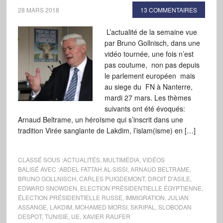
28 MARS 2018
13 COMMENTAIRES
L’actualité de la semaine vue
par Bruno Gollnisch, dans une
vidéo tournée, une fois n’est
pas coutume, non pas depuis
le parlement européen mais
au siege du FN à Nanterre,
mardi 27 mars. Les thèmes
suivants ont été évoqués:
Arnaud Beltrame, un héroïsme qui s’inscrit dans une
tradition Virée sanglante de Lakdim, l’islam(isme) en […]
CLASSÉ SOUS :
ACTUALITÉS
,
MULTIMÉDIA
,
VIDÉOS
BALISÉ AVEC :
ABDEL FATTAH AL-SISSI
,
ARNAUD BELTRAME
,
BRUNO GOLLNISCH
,
CARLES PUIGDEMONT
,
DROIT D'ASILE
,
EDWARD SNOWDEN
,
ELECTION PRÉSIDENTIELLE ÉGYPTIENNE
,
ÉLECTION PRÉSIDENTIELLE RUSSE
,
IMMIGRATION
,
JULIAN
ASSANGE
,
LAKDIM
,
MOHAMED MORSI
,
SKRIPAL
,
SLOBODAN
DESPOT
,
TUNISIE
,
UE
,
XAVIER RAUFER