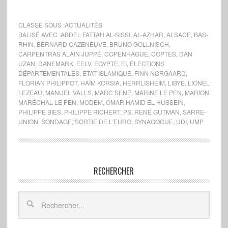
CLASSÉ SOUS :
ACTUALITÉS
BALISÉ AVEC :
ABDEL FATTAH AL-SISSI
,
AL-AZHAR
,
ALSACE
,
BAS-
RHIN
,
BERNARD CAZENEUVE
,
BRUNO GOLLNISCH
,
CARPENTRAS ALAIN JUPPÉ
,
COPENHAGUE
,
COPTES
,
DAN
UZAN
,
DANEMARK
,
EELV
,
EGYPTE
,
EI
,
ÉLECTIONS
DÉPARTEMENTALES
,
ETAT ISLAMIQUE
,
FINN NØRGAARD
,
FLORIAN PHILIPPOT
,
HAÏM KORSIA
,
HERRLISHEIM
,
LIBYE
,
LIONEL
LEZEAU
,
MANUEL VALLS
,
MARC SENÉ
,
MARINE LE PEN
,
MARION
MARÉCHAL-LE PEN
,
MODEM
,
OMAR HAMID EL-HUSSEIN
,
PHILIPPE BIES
,
PHILIPPE RICHERT
,
PS
,
RENÉ GUTMAN
,
SARRE-
UNION
,
SONDAGE
,
SORTIE DE L'EURO
,
SYNAGOGUE
,
UDI
,
UMP
RECHERCHER