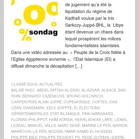
de jugement qu’a été la
liquidation du régime de
Kadhafi voulue par le trio
Sarkozy-Juppé-BHL, la Libye
étant devenue un chaos dans
lequel prospèrent les milices
fondamentalistes islamistes.
Dans une vidéo adressée au « Peuple de la Croix fidèle à
l’Eglise égyptienne ennemie », l’Etat Islamique (EI) a
diffusé dimanche la décapitation […]
CLASSÉ SOUS :
ACTUALITÉS
BALISÉ AVEC :
ABDEL FATTAH AL-SISSI
,
AL-AZHAR
,
ALSACE
,
BAS-
RHIN
,
BERNARD CAZENEUVE
,
BRUNO GOLLNISCH
,
CARPENTRAS ALAIN JUPPÉ
,
COPENHAGUE
,
COPTES
,
DAN
UZAN
,
DANEMARK
,
EELV
,
EGYPTE
,
EI
,
ÉLECTIONS
DÉPARTEMENTALES
,
ETAT ISLAMIQUE
,
FINN NØRGAARD
,
FLORIAN PHILIPPOT
,
HAÏM KORSIA
,
HERRLISHEIM
,
LIBYE
,
LIONEL
LEZEAU
,
MANUEL VALLS
,
MARC SENÉ
,
MARINE LE PEN
,
MARION
MARÉCHAL-LE PEN
,
MODEM
,
OMAR HAMID EL-HUSSEIN
,
PHILIPPE BIES
,
PHILIPPE RICHERT
,
PS
,
RENÉ GUTMAN
,
SARRE-