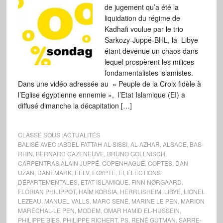
de jugement qu’a été la
liquidation du régime de
Kadhafi voulue par le trio
Sarkozy-Juppé-BHL, la Libye
étant devenue un chaos dans
lequel prospèrent les milices
fondamentalistes islamistes.
Dans une vidéo adressée au « Peuple de la Croix fidèle à
l’Eglise égyptienne ennemie », l’Etat Islamique (EI) a
diffusé dimanche la décapitation […]
CLASSÉ SOUS :
ACTUALITÉS
BALISÉ AVEC :
ABDEL FATTAH AL-SISSI
,
AL-AZHAR
,
ALSACE
,
BAS-
RHIN
,
BERNARD CAZENEUVE
,
BRUNO GOLLNISCH
,
CARPENTRAS ALAIN JUPPÉ
,
COPENHAGUE
,
COPTES
,
DAN
UZAN
,
DANEMARK
,
EELV
,
EGYPTE
,
EI
,
ÉLECTIONS
DÉPARTEMENTALES
,
ETAT ISLAMIQUE
,
FINN NØRGAARD
,
FLORIAN PHILIPPOT
,
HAÏM KORSIA
,
HERRLISHEIM
,
LIBYE
,
LIONEL
LEZEAU
,
MANUEL VALLS
,
MARC SENÉ
,
MARINE LE PEN
,
MARION
MARÉCHAL-LE PEN
,
MODEM
,
OMAR HAMID EL-HUSSEIN
,
PHILIPPE BIES
,
PHILIPPE RICHERT
,
PS
,
RENÉ GUTMAN
,
SARRE-