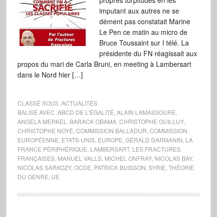
propres turpitudes en les
imputant aux autres ne se
dément pas constatait Marine
Le Pen ce matin au micro de
Bruce Toussaint sur I télé. La
présidente du FN réagissait aux
propos du mari de Carla Bruni, en meeting à Lambersart
dans le Nord hier […]
CLASSÉ SOUS :
ACTUALITÉS
BALISÉ AVEC :
ABCD DE L'ÉGALITÉ
,
ALAIN LAMASSOURE
,
ANGELA MERKEL
,
BARACK OBAMA
,
CHRISTOPHE GUILLUY
,
CHRISTOPHE NOYÉ
,
COMMISSION BALLADUR
,
COMMISSION
EUROPÉENNE
,
ETATS-UNIS
,
EUROPE
,
GÉRALD DARMANIN
,
LA
FRANCE PÉRIPHÉRIQUE
,
LAMBERSART
,
LES FRACTURES
FRANÇAISES
,
MANUEL VALLS
,
MICHEL ONFRAY
,
NICOLAS BAY
,
NICOLAS SARKOZY
,
OCDE
,
PATRICK BUISSON
,
SYRIE
,
THÉORIE
DU GENRE
,
UE