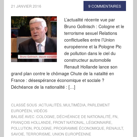
21 JANVIER 2016
9 COMMENTAIRES
L’actualité récente vue par
Bruno Gollnisch : Cologne et le
terrorisme sexuel Relations
conflictuelles entre l’Union
européenne et la Pologne Pic
de pollution dans le ciel du
constructeur automobile
Renault Hollande lance son
grand plan contre le chômage Chute de la natalité en
France : désespérance économique et sociale ?
Déchéance de la nationalité : […]
CLASSÉ SOUS :
ACTUALITÉS
,
MULTIMÉDIA
,
PARLEMENT
EUROPÉEN
,
VIDÉOS
BALISÉ AVEC :
COLOGNE
,
DÉCHÉANCE DE NATIONALITÉ
,
FN
,
FRANÇOIS HOLLANDE
,
FRONT NATIONAL
,
LÉGIONNAIRE
,
POLLUTION
,
POLOGNE
,
PROGRAMME ÉCONOMIQUE
,
RENAULT
,
SAVOIE
,
TERRORISME
,
UNION EUROPÉENNE