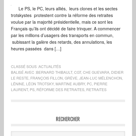
Le PS, le PC, leurs alliés, leurs clones et les sectes
trotskystes protestent contre la réforme des retraites
voulue par la majorité présidentielle, mais ce sont les
Français qu’ils ont décidé de faire trinquer. A commencer
par les millions d’usagers des transports en commun,
subissant la galère des retards, des annulations, les
heures passées dans […]
CLASSÉ SOUS :
ACTUALITÉS
BALISÉ AVEC :
BERNARD THIBAULT
,
CGT
,
CHE GUEVARA
,
DIDIER
LE RESTE
,
FRANÇOIS FILLON
,
GRÈVE
,
JEAN-LUC MÉLENCHON
,
LÉNINE
,
LÉON TROTSKY
,
MARTINE AUBRY
,
PC
,
PIERRE
LAURENT
,
PS
,
RÉFORME DES RETRAITES
,
RETRAITES
RECHERCHER