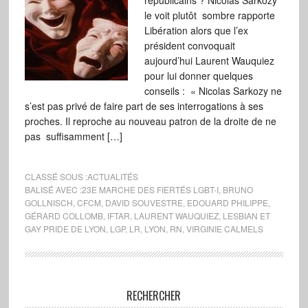
républicains ? Nicolas Sarkozy
le voit plutôt sombre rapporte
Libération alors que l’ex
président convoquait
aujourd’hui Laurent Wauquiez
pour lui donner quelques
conseils : « Nicolas Sarkozy ne
s’est pas privé de faire part de ses interrogations à ses
proches. Il reproche au nouveau patron de la droite de ne
pas suffisamment […]
CLASSÉ SOUS :
ACTUALITÉS
BALISÉ AVEC :
23E MARCHE DES FIERTÉS LGBT-I
,
BRUNO
GOLLNISCH
,
CFCM
,
DAVID SOUVESTRE
,
EDOUARD PHILIPPE
,
GÉRARD COLLOMB
,
IFTAR
,
LAURENT WAUQUIEZ
,
LESBIAN ET
GAY PRIDE DE LYON
,
LGP
,
LR
,
LYON
,
RN
,
VIRGINIE CALMELS
RECHERCHER