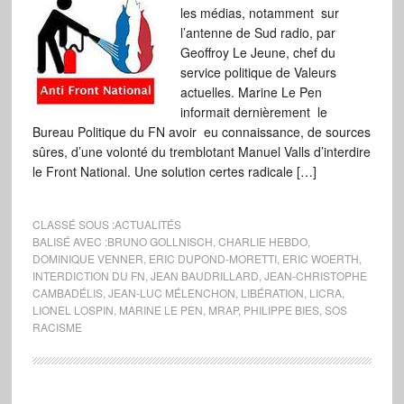
les médias, notamment sur
l’antenne de Sud radio, par
Geoffroy Le Jeune, chef du
service politique de Valeurs
actuelles. Marine Le Pen
informait dernièrement le
Bureau Politique du FN avoir eu connaissance, de sources
sûres, d’une volonté du tremblotant Manuel Valls d’interdire
le Front National. Une solution certes radicale […]
CLASSÉ SOUS :
ACTUALITÉS
BALISÉ AVEC :
BRUNO GOLLNISCH
,
CHARLIE HEBDO
,
DOMINIQUE VENNER
,
ERIC DUPOND-MORETTI
,
ERIC WOERTH
,
INTERDICTION DU FN
,
JEAN BAUDRILLARD
,
JEAN-CHRISTOPHE
CAMBADÉLIS
,
JEAN-LUC MÉLENCHON
,
LIBÉRATION
,
LICRA
,
LIONEL LOSPIN
,
MARINE LE PEN
,
MRAP
,
PHILIPPE BIES
,
SOS
RACISME