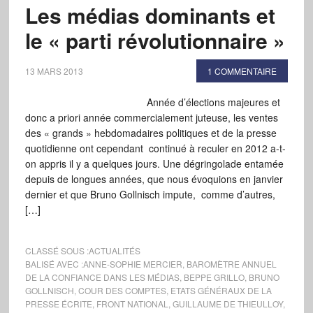
Les médias dominants et
le « parti révolutionnaire »
13 MARS 2013
1 COMMENTAIRE
Année d’élections majeures et
donc a priori année commercialement juteuse, les ventes
des « grands » hebdomadaires politiques et de la presse
quotidienne ont cependant continué à reculer en 2012 a-t-
on appris il y a quelques jours. Une dégringolade entamée
depuis de longues années, que nous évoquions en janvier
dernier et que Bruno Gollnisch impute, comme d’autres,
[…]
CLASSÉ SOUS :
ACTUALITÉS
BALISÉ AVEC :
ANNE-SOPHIE MERCIER
,
BAROMÈTRE ANNUEL
DE LA CONFIANCE DANS LES MÉDIAS
,
BEPPE GRILLO
,
BRUNO
GOLLNISCH
,
COUR DES COMPTES
,
ETATS GÉNÉRAUX DE LA
PRESSE ÉCRITE
,
FRONT NATIONAL
,
GUILLAUME DE THIEULLOY
,