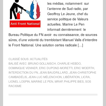
les médias, notamment sur
l’antenne de Sud radio, par
Geoffroy Le Jeune, chef du
service politique de Valeurs
actuelles. Marine Le Pen
informait dernièrement le
Bureau Politique du FN avoir eu connaissance, de sources
sûres, d’une volonté du tremblotant Manuel Valls d’interdire
le Front National. Une solution certes radicale […]
CLASSÉ SOUS :
ACTUALITÉS
BALISÉ AVEC :
BRUNO GOLLNISCH
,
CHARLIE HEBDO
,
DOMINIQUE VENNER
,
ERIC DUPOND-MORETTI
,
ERIC WOERTH
,
INTERDICTION DU FN
,
JEAN BAUDRILLARD
,
JEAN-CHRISTOPHE
CAMBADÉLIS
,
JEAN-LUC MÉLENCHON
,
LIBÉRATION
,
LICRA
,
LIONEL LOSPIN
,
MARINE LE PEN
,
MRAP
,
PHILIPPE BIES
,
SOS
RACISME