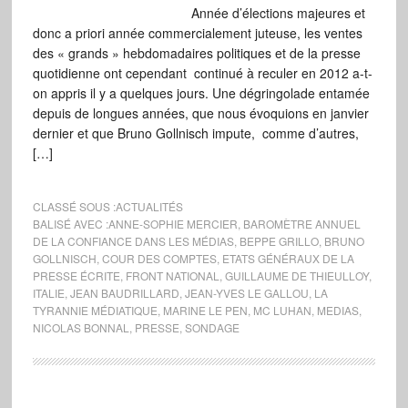
Année d’élections majeures et
donc a priori année commercialement juteuse, les ventes
des « grands » hebdomadaires politiques et de la presse
quotidienne ont cependant continué à reculer en 2012 a-t-
on appris il y a quelques jours. Une dégringolade entamée
depuis de longues années, que nous évoquions en janvier
dernier et que Bruno Gollnisch impute, comme d’autres,
[…]
CLASSÉ SOUS :
ACTUALITÉS
BALISÉ AVEC :
ANNE-SOPHIE MERCIER
,
BAROMÈTRE ANNUEL
DE LA CONFIANCE DANS LES MÉDIAS
,
BEPPE GRILLO
,
BRUNO
GOLLNISCH
,
COUR DES COMPTES
,
ETATS GÉNÉRAUX DE LA
PRESSE ÉCRITE
,
FRONT NATIONAL
,
GUILLAUME DE THIEULLOY
,
ITALIE
,
JEAN BAUDRILLARD
,
JEAN-YVES LE GALLOU
,
LA
TYRANNIE MÉDIATIQUE
,
MARINE LE PEN
,
MC LUHAN
,
MEDIAS
,
NICOLAS BONNAL
,
PRESSE
,
SONDAGE