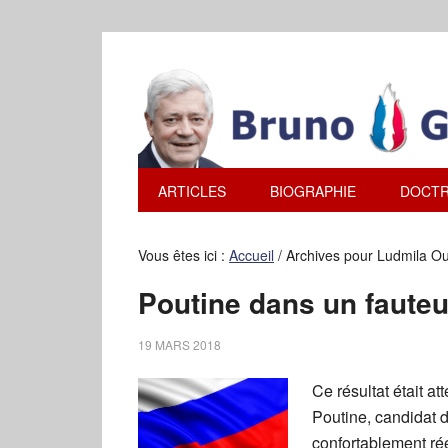
ARTICLES
BIOGRAPHIE
DOCTR
Vous êtes ici :
Accueil
/
Archives pour Ludmila Oul
Poutine dans un fauteu
19 MARS 2018
Ce résultat était at
Poutine, candidat d
confortablement réé