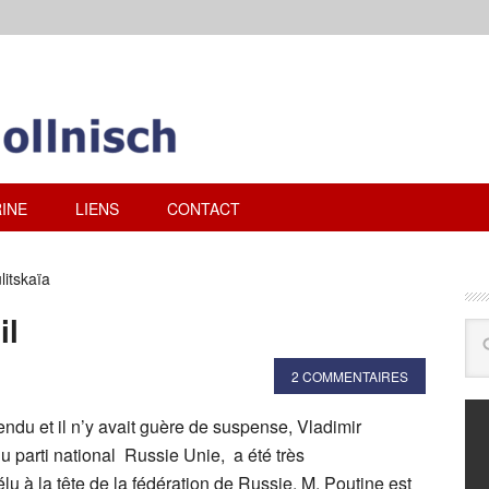
INE
LIENS
CONTACT
itskaïa
il
2 COMMENTAIRES
tendu et il n’y avait guère de suspense, Vladimir
u parti national Russie Unie, a été très
lu à la tête de la fédération de Russie. M. Poutine est