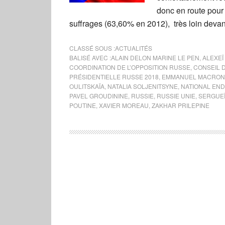
donc en route pou
suffrages (63,60% en 2012), très loin deva
CLASSÉ SOUS :
ACTUALITÉS
BALISÉ AVEC :
ALAIN DELON MARINE LE PEN
,
ALEXEÏ
COORDINATION DE L’OPPOSITION RUSSE
,
CONSEIL 
PRÉSIDENTIELLE RUSSE 2018
,
EMMANUEL MACRON
OULITSKAÏA
,
NATALIA SOLJENITSYNE
,
NATIONAL EN
PAVEL GROUDININE
,
RUSSIE
,
RUSSIE UNIE
,
SERGUEÏ
POUTINE
,
XAVIER MOREAU
,
ZAKHAR PRILEPINE