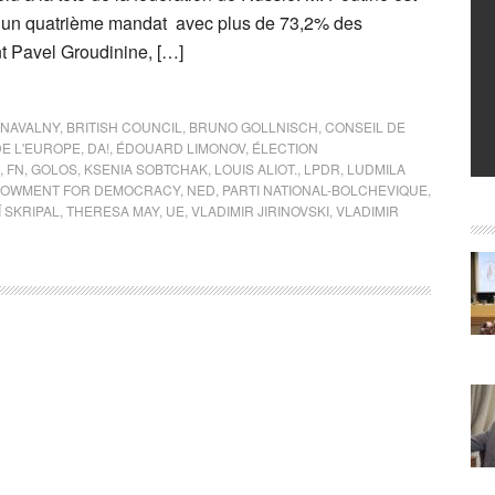
r un quatrième mandat avec plus de 73,2% des
nt Pavel Groudinine, […]
 NAVALNY
,
BRITISH COUNCIL
,
BRUNO GOLLNISCH
,
CONSEIL DE
DE L'EUROPE
,
DA!
,
ÉDOUARD LIMONOV
,
ÉLECTION
,
FN
,
GOLOS
,
KSENIA SOBTCHAK
,
LOUIS ALIOT.
,
LPDR
,
LUDMILA
DOWMENT FOR DEMOCRACY
,
NED
,
PARTI NATIONAL-BOLCHEVIQUE
,
 SKRIPAL
,
THERESA MAY
,
UE
,
VLADIMIR JIRINOVSKI
,
VLADIMIR