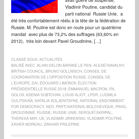
avait guère de suspense,
Vladimir Poutine, candidat du
parti national Russie Unie, a
été très confortablement réélu à la tête de la fédération de
Russie. M. Poutine est donc en route pour un quatrième
mandat avec plus de 73,2% des suffrages (63,60% en
2012), très loin devant Pavel Groudinine, […]
CLASSÉ SOUS :
ACTUALITÉS
BALISÉ AVEC :
ALAIN DELON MARINE LE PEN
,
ALEXEÏ NAVALNY
,
BRITISH COUNCIL
,
BRUNO GOLLNISCH
,
CONSEIL DE
COORDINATION DE L’OPPOSITION RUSSE
,
CONSEIL DE
L'EUROPE
,
DA!
,
ÉDOUARD LIMONOV
,
ÉLECTION
PRÉSIDENTIELLE RUSSE 2018
,
EMMANUEL MACRON
,
FN
,
GOLOS
,
KSENIA SOBTCHAK
,
LOUIS ALIOT.
,
LPDR
,
LUDMILA
OULITSKAÏA
,
NATALIA SOLJENITSYNE
,
NATIONAL ENDOWMENT
FOR DEMOCRACY
,
NED
,
PARTI NATIONAL-BOLCHEVIQUE
,
PAVEL
GROUDININE
,
RUSSIE
,
RUSSIE UNIE
,
SERGUEÏ SKRIPAL
,
THERESA MAY
,
UE
,
VLADIMIR JIRINOVSKI
,
VLADIMIR POUTINE
,
XAVIER MOREAU
,
ZAKHAR PRILEPINE