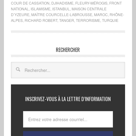
COUR DE CASSATION
,
DJIHADISME
,
FLEURY-MÉROGIS
,
FRONT
NATIONAL
,
ISLAMISME
,
ISTANBUL
,
MAISON CENTRALE
D’YZEURE
,
MAÎTRE COURCELLE-LABROUSSE
,
MAROC
,
RHÔNE-
ALPES
,
RICHARD ROBERT
,
TANGER
,
TERRORISME
,
TURQUIE
RECHERCHER
INSCRIVEZ-VOUS À LA LETTRE D’INFORMATION