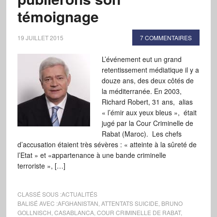
témoignage
19 JUILLET 2015
7 COMMENTAIRES
L’événement eut un grand
retentissement médiatique il y a
douze ans, des deux côtés de
la méditerranée. En 2003,
Richard Robert, 31 ans, alias
« l’émir aux yeux bleus », était
jugé par la Cour Criminelle de
Rabat (Maroc). Les chefs
d’accusation étaient très sévères : « atteinte à la sûreté de
l’Etat » et «appartenance à une bande criminelle
terroriste », […]
CLASSÉ SOUS :
ACTUALITÉS
BALISÉ AVEC :
AFGHANISTAN
,
ATTENTATS SUICIDE
,
BRUNO
GOLLNISCH
,
CASABLANCA
,
COUR CRIMINELLE DE RABAT
,