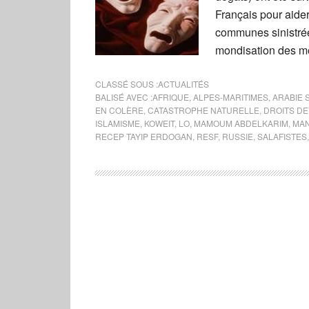
Français pour aide
communes sinistrées
mondisation des m
CLASSÉ SOUS :
ACTUALITÉS
BALISÉ AVEC :
AFRIQUE
,
ALPES-MARITIMES
,
ARABIE 
EN COLÈRE
,
CATASTROPHE NATURELLE
,
DROITS DE
ISLAMISME
,
KOWEIT
,
LO
,
MAMOUM ABDELKARIM
,
MAN
RECEP TAYIP ERDOGAN
,
RESF
,
RUSSIE
,
SALAFISTES