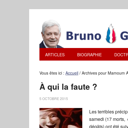
ARTICLES
BIOGRAPHIE
DOCTR
Vous êtes ici :
Accueil
/
Archives pour Mamoum A
À qui la faute ?
5 OCTOBRE 2015
Les terribles préci
samedi (17 morts, 
dégâts) ont été sui