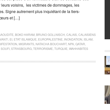
r leurs voisins, les victimes de dommages, les
. Signe autrement plus inquiétant de la tiers-
œurs et […]
SAOUDITE
,
BOKO HARAM
,
BRUNO GOLLNISCH
,
CALAIS
,
CALAISIENS
VANT!
,
EI
,
ETAT ISLAMQUE
,
EUROPALESTINE
,
INONDATION
,
ISLAM
,
IFESTATION
,
MIGRANTS
,
NATACHA BOUCHART
,
NPA
,
QATAR
,
,
SOUFI
,
STRASBOURG
,
TERRORISME
,
TURQUIE
,
WAHHABITES