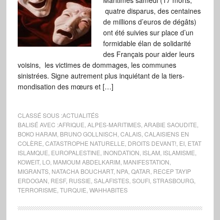
Maritimes samedi (17 morts,
quatre disparus, des centaines
de millions d’euros de dégâts)
ont été suivies sur place d’un
formidable élan de solidarité
des Français pour aider leurs
voisins, les victimes de dommages, les communes
sinistrées. Signe autrement plus inquiétant de la tiers-
mondisation des mœurs et […]
CLASSÉ SOUS :
ACTUALITÉS
BALISÉ AVEC :
AFRIQUE
,
ALPES-MARITIMES
,
ARABIE SAOUDITE
,
BOKO HARAM
,
BRUNO GOLLNISCH
,
CALAIS
,
CALAISIENS EN
COLÈRE
,
CATASTROPHE NATURELLE
,
DROITS DEVANT!
,
EI
,
ETAT
ISLAMQUE
,
EUROPALESTINE
,
INONDATION
,
ISLAM
,
ISLAMISME
,
KOWEIT
,
LO
,
MAMOUM ABDELKARIM
,
MANIFESTATION
,
MIGRANTS
,
NATACHA BOUCHART
,
NPA
,
QATAR
,
RECEP TAYIP
ERDOGAN
,
RESF
,
RUSSIE
,
SALAFISTES
,
SOUFI
,
STRASBOURG
,
TERRORISME
,
TURQUIE
,
WAHHABITES