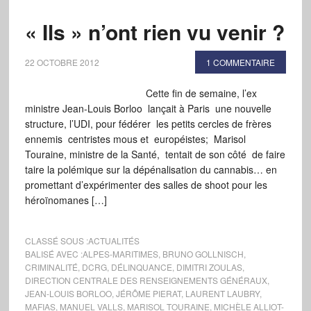
« Ils » n’ont rien vu venir ?
22 OCTOBRE 2012
1 COMMENTAIRE
Cette fin de semaine, l’ex
ministre Jean-Louis Borloo lançait à Paris une nouvelle
structure, l’UDI, pour fédérer les petits cercles de frères
ennemis centristes mous et européistes; Marisol
Touraine, ministre de la Santé, tentait de son côté de faire
taire la polémique sur la dépénalisation du cannabis… en
promettant d’expérimenter des salles de shoot pour les
héroïnomanes […]
CLASSÉ SOUS :
ACTUALITÉS
BALISÉ AVEC :
ALPES-MARITIMES
,
BRUNO GOLLNISCH
,
CRIMINALITÉ
,
DCRG
,
DÉLINQUANCE
,
DIMITRI ZOULAS
,
DIRECTION CENTRALE DES RENSEIGNEMENTS GÉNÉRAUX
,
JEAN-LOUIS BORLOO
,
JÉRÔME PIERAT
,
LAURENT LAUBRY
,
MAFIAS
,
MANUEL VALLS
,
MARISOL TOURAINE
,
MICHÈLE ALLIOT-