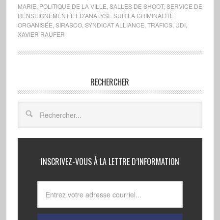
MARIE
,
POLITIQUE DE LA VILLE
,
SALLES DE SHOOT
,
SERVICE DE
RENSEIGNEMENT ET D'ANALYSE SUR LA CRIMINALITÉ
ORGANISÉE
,
SIRASCO
,
SYNDICAT ALLIANCE
,
TRAFICS
,
UDI
,
XAVIER RAUFER
RECHERCHER
INSCRIVEZ-VOUS À LA LETTRE D’INFORMATION