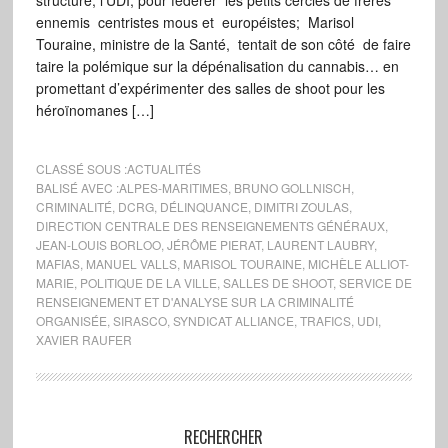
structure, l’UDI, pour fédérer les petits cercles de frères
ennemis centristes mous et européistes; Marisol
Touraine, ministre de la Santé, tentait de son côté de faire
taire la polémique sur la dépénalisation du cannabis… en
promettant d’expérimenter des salles de shoot pour les
héroïnomanes […]
CLASSÉ SOUS :
ACTUALITÉS
BALISÉ AVEC :
ALPES-MARITIMES
,
BRUNO GOLLNISCH
,
CRIMINALITÉ
,
DCRG
,
DÉLINQUANCE
,
DIMITRI ZOULAS
,
DIRECTION CENTRALE DES RENSEIGNEMENTS GÉNÉRAUX
,
JEAN-LOUIS BORLOO
,
JÉRÔME PIERAT
,
LAURENT LAUBRY
,
MAFIAS
,
MANUEL VALLS
,
MARISOL TOURAINE
,
MICHÈLE ALLIOT-
MARIE
,
POLITIQUE DE LA VILLE
,
SALLES DE SHOOT
,
SERVICE DE
RENSEIGNEMENT ET D'ANALYSE SUR LA CRIMINALITÉ
ORGANISÉE
,
SIRASCO
,
SYNDICAT ALLIANCE
,
TRAFICS
,
UDI
,
XAVIER RAUFER
RECHERCHER