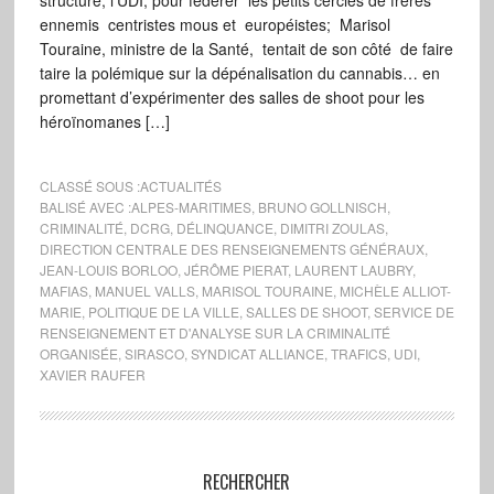
structure, l’UDI, pour fédérer les petits cercles de frères
ennemis centristes mous et européistes; Marisol
Touraine, ministre de la Santé, tentait de son côté de faire
taire la polémique sur la dépénalisation du cannabis… en
promettant d’expérimenter des salles de shoot pour les
héroïnomanes […]
CLASSÉ SOUS :
ACTUALITÉS
BALISÉ AVEC :
ALPES-MARITIMES
,
BRUNO GOLLNISCH
,
CRIMINALITÉ
,
DCRG
,
DÉLINQUANCE
,
DIMITRI ZOULAS
,
DIRECTION CENTRALE DES RENSEIGNEMENTS GÉNÉRAUX
,
JEAN-LOUIS BORLOO
,
JÉRÔME PIERAT
,
LAURENT LAUBRY
,
MAFIAS
,
MANUEL VALLS
,
MARISOL TOURAINE
,
MICHÈLE ALLIOT-
MARIE
,
POLITIQUE DE LA VILLE
,
SALLES DE SHOOT
,
SERVICE DE
RENSEIGNEMENT ET D'ANALYSE SUR LA CRIMINALITÉ
ORGANISÉE
,
SIRASCO
,
SYNDICAT ALLIANCE
,
TRAFICS
,
UDI
,
XAVIER RAUFER
RECHERCHER