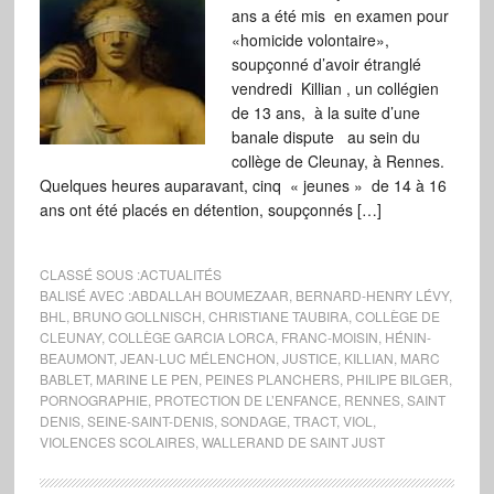
ans a été mis en examen pour
«homicide volontaire»,
soupçonné d’avoir étranglé
vendredi Killian , un collégien
de 13 ans, à la suite d’une
banale dispute au sein du
collège de Cleunay, à Rennes.
Quelques heures auparavant, cinq « jeunes » de 14 à 16
ans ont été placés en détention, soupçonnés […]
CLASSÉ SOUS :
ACTUALITÉS
BALISÉ AVEC :
ABDALLAH BOUMEZAAR
,
BERNARD-HENRY LÉVY
,
BHL
,
BRUNO GOLLNISCH
,
CHRISTIANE TAUBIRA
,
COLLÈGE DE
CLEUNAY
,
COLLÈGE GARCIA LORCA
,
FRANC-MOISIN
,
HÉNIN-
BEAUMONT
,
JEAN-LUC MÉLENCHON
,
JUSTICE
,
KILLIAN
,
MARC
BABLET
,
MARINE LE PEN
,
PEINES PLANCHERS
,
PHILIPE BILGER
,
PORNOGRAPHIE
,
PROTECTION DE L’ENFANCE
,
RENNES
,
SAINT
DENIS
,
SEINE-SAINT-DENIS
,
SONDAGE
,
TRACT
,
VIOL
,
VIOLENCES SCOLAIRES
,
WALLERAND DE SAINT JUST