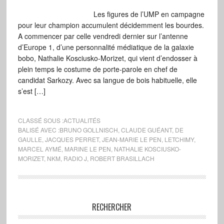
Les figures de l’UMP en campagne
pour leur champion accumulent décidemment les bourdes.
A commencer par celle vendredi dernier sur l’antenne
d’Europe 1, d’une personnalité médiatique de la galaxie
bobo, Nathalie Kosciusko-Morizet, qui vient d’endosser à
plein temps le costume de porte-parole en chef de
candidat Sarkozy. Avec sa langue de bois habituelle, elle
s’est […]
CLASSÉ SOUS :
ACTUALITÉS
BALISÉ AVEC :
BRUNO GOLLNISCH
,
CLAUDE GUÉANT
,
DE
GAULLE
,
JACQUES PERRET
,
JEAN-MARIE LE PEN
,
LETCHIMY
,
MARCEL AYMÉ
,
MARINE LE PEN
,
NATHALIE KOSCIUSKO-
MORIZET
,
NKM
,
RADIO J
,
ROBERT BRASILLACH
RECHERCHER