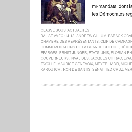
mi-mandats dont ls 
les Démocrates reg
CLASSÉ SOUS :
ACTUALITÉS
BALISÉ AVEC :
14-18
,
ANDREW GILLUM
,
BARACK OBA
CHAMBRE DES REPRÉSENTANTS
,
CLIP DE CAMPAG
COMMÉMORATIONS DE LA GRANDE GUERRE
,
DÉMO
EPARGES
,
ERNST JÜNGER
,
ETATS-UNIS
,
FLORIAN PH
GOUVERNEURS
,
INVALIDES
,
JACQUES CHIRAC
,
LYA
FAYOLLE
,
MAURICE GENEVOIX
,
MEYER HABIB
,
MICHE
KAROUTCHI
,
RON DE SANTIS
,
SÉNAT
,
TED CRUZ
,
VE