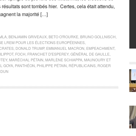
résultats sont tombés hier. Certes, cela était attendu,
agnent la majorité […]
MLA
,
BENJAMIN GRIVEAUX
,
BETO O'ROURKE
,
BRUNO GOLLNISCH
,
NE LREM POUR LES ÉLECTIONS EUROPÉENNES
,
CRATES
,
DONALD TRUMP
,
EMMANUEL MACRON
,
EMPEACHMENT
,
ILIPPOT
,
FOCH
,
FRANCHET D'ESPEREY
,
GÉNÉRAL DE GAULLE
,
UTEY
,
MARÉCHAL PÉTAIN
,
MARLÈNE SCHIAPPA
,
MAUNOURY ET
L GOYA
,
PANTHÉON
,
PHILIPPE PÉTAIN
,
RÉPUBLICAINS
,
ROGER
RDUN