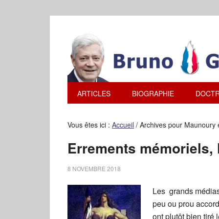
ARTICLES
BIOGRAPHIE
DOCTR
Vous êtes ici :
Accueil
/
Archives pour Maunoury e
Errements mémoriels, l
8 NOVEMBRE 2018
Les grands médias e
peu ou prou accord
ont plutôt bien tiré