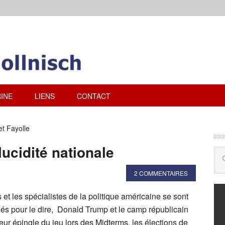
INE
LIENS
CONTACT
t Fayolle
ucidité nationale
2 COMMENTAIRES
t les spécialistes de la politique américaine se sont
és pour le dire, Donald Trump et le camp républicain
 leur épingle du jeu lors des Midterms, les élections de