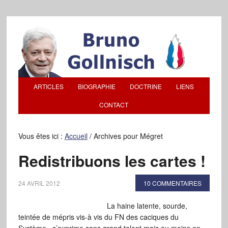
ARTICLES
BIOGRAPHIE
DOCTRINE
LIENS
CONTACT
Vous êtes ici :
Accueil
/
Archives pour Mégret
Redistribuons les cartes !
24 AVRIL 2012
10 COMMENTAIRES
La haine latente, sourde,
teintée de mépris vis-à vis du FN des caciques du