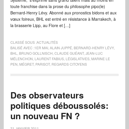
Système, s’exprime sans grand talent mais au moins en
toute franchise dans la prose du philosophe pipo(le)
Bernard-Henry Lévy. Abonné aux pronostics bidons et aux
vœux foireux, BHL est entré en résistance à Marrakech, à
la brasserie Lipp, au Flore et […]
CLASSÉ SOUS :
ACTUALITÉS
BALISÉ AVEC :
1ER MAI
,
ALAIN JUPPÉ
,
BERNARD-HENRY LÉVY
,
BHL
,
BRUNO GOLLNISCH
,
CLAUDE GUÉANT
,
JEAN-LUC
MÉLENCHON
,
LAURENT FABIUS
,
LÉGISLATIVES
,
MARINE LE
PEN
,
MÉGRET
,
PARISOT
,
REGARDS CITOYENS
Des observateurs
politiques déboussolés:
un nouveau FN ?
21 JANVIER 2011