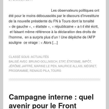
Les observateurs politiques ont
été pour le moins déboussolés par le discours d’investiture
de la nouvelle présidente du FN à Tours dont la tonalité
« de gauche », « étatiste », « républicaine » a-t-il été écrit,
et faisant même référence à la déclaration des droits de
l’homme, en a surpris plus d’un ! Une dépêche de l’AFP
souligne ce virage : « Alors […]
CLASSÉ SOUS :
ACTUALITÉS
BALISÉ AVEC :
BRUNO GOLLNISCH
,
ETAT
,
ÉTATISME
,
IMPÔT
,
JÉRÔME JAFFRÉ
,
MARINE LE PEN
,
MAURICE ALLAIS
,
MÉGRET
,
PROGRAMME
,
RENAUD PILA
,
TOURS
Campagne interne : quel
avenir pour le Front