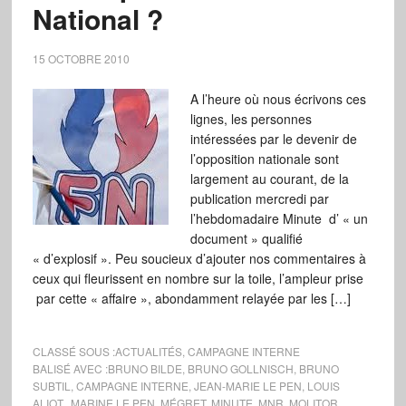
National ?
15 OCTOBRE 2010
A l’heure où nous écrivons ces
lignes, les personnes
intéressées par le devenir de
l’opposition nationale sont
largement au courant, de la
publication mercredi par
l’hebdomadaire Minute d’ « un
document » qualifié
« d’explosif ». Peu soucieux d’ajouter nos commentaires à
ceux qui fleurissent en nombre sur la toile, l’ampleur prise
par cette « affaire », abondamment relayée par les […]
CLASSÉ SOUS :
ACTUALITÉS
,
CAMPAGNE INTERNE
BALISÉ AVEC :
BRUNO BILDE
,
BRUNO GOLLNISCH
,
BRUNO
SUBTIL
,
CAMPAGNE INTERNE
,
JEAN-MARIE LE PEN
,
LOUIS
ALIOT.
,
MARINE LE PEN
,
MÉGRET
,
MINUTE
,
MNR
,
MOLITOR
,