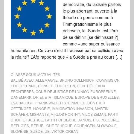
démocratie, du laxisme parfois
le plus aberrant, ouverte à la
théorie du genre comme à
l’immigrationnisme le plus
échevelé, la Suède est fière
de se définir (se définissait ?)
comme «une super puissance
humanitaire». Ce vœu s’est-il fracassé par sa collision avec
la réalité? L’Afp rapporte que «la Suède a pris au cours […]
CLASSÉ SOUS :
ACTUALITÉS
BALISÉ AVEC :
ALLEMAGNE
,
BRUNO GOLLNISCH
,
COMMISSION
EUROPÉENNE
,
CONSEIL EUROPÉEN
,
CONTRÔLE AUX
FRONTIÈRES
,
COUR DE JUSTICE DE L'UNION EUROPÉENNE
,
DANEMARK
,
DF
,
EI
,
ETAT ISLAMIQUE
,
EUROPE DE BRUXELLES
,
EVA BALOGH
,
FRANK-WALTER STEINMEIER
,
GÜNTHER
OETTINGER
,
HONGRIE
,
IMMIGRATION INVASION
,
MARTIN
SCHÄFER
,
MIGRANTS
,
MIKLOS HORTHY
,
MILOS ZEMAN
,
PARTI
DROIT ET JUSTICE
,
PARTI POPULAIRE DANOIS
,
PIS
,
POLOGNE
,
RÉFUGIÉS
,
RÉPUBLIQUE TCHÈQUE
,
SCHENGEN
,
SLOVAQUIE
,
SLOVÉNIE
,
SUÈDE
,
UE
,
VIKTOR ORBAN