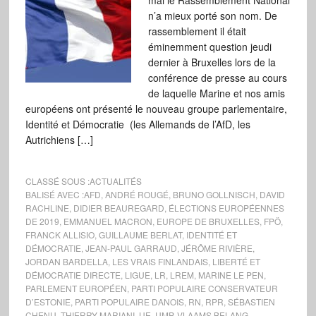
mai le Rassemblement National
n’a mieux porté son nom. De
rassemblement il était
éminemment question jeudi
dernier à Bruxelles lors de la
conférence de presse au cours
de laquelle Marine et nos amis
européens ont présenté le nouveau groupe parlementaire,
Identité et Démocratie (les Allemands de l’AfD, les
Autrichiens […]
CLASSÉ SOUS :
ACTUALITÉS
BALISÉ AVEC :
AFD
,
ANDRÉ ROUGÉ
,
BRUNO GOLLNISCH
,
DAVID
RACHLINE
,
DIDIER BEAUREGARD
,
ÉLECTIONS EUROPÉENNES
DE 2019
,
EMMANUEL MACRON
,
EUROPE DE BRUXELLES
,
FPÖ
,
FRANCK ALLISIO
,
GUILLAUME BERLAT
,
IDENTITÉ ET
DÉMOCRATIE
,
JEAN-PAUL GARRAUD
,
JÉRÔME RIVIÈRE
,
JORDAN BARDELLA
,
LES VRAIS FINLANDAIS
,
LIBERTÉ ET
DÉMOCRATIE DIRECTE
,
LIGUE
,
LR
,
LREM
,
MARINE LE PEN
,
PARLEMENT EUROPÉEN
,
PARTI POPULAIRE CONSERVATEUR
D’ESTONIE
,
PARTI POPULAIRE DANOIS
,
RN
,
RPR
,
SÉBASTIEN
CHENU
,
THIERRY MARIANI
,
UE
,
UMP
,
VLAAMS BELANG