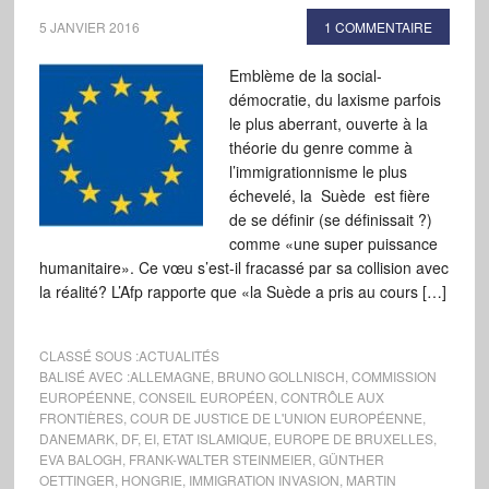
5 JANVIER 2016
1 COMMENTAIRE
Emblème de la social-
démocratie, du laxisme parfois
le plus aberrant, ouverte à la
théorie du genre comme à
l’immigrationnisme le plus
échevelé, la Suède est fière
de se définir (se définissait ?)
comme «une super puissance
humanitaire». Ce vœu s’est-il fracassé par sa collision avec
la réalité? L’Afp rapporte que «la Suède a pris au cours […]
CLASSÉ SOUS :
ACTUALITÉS
BALISÉ AVEC :
ALLEMAGNE
,
BRUNO GOLLNISCH
,
COMMISSION
EUROPÉENNE
,
CONSEIL EUROPÉEN
,
CONTRÔLE AUX
FRONTIÈRES
,
COUR DE JUSTICE DE L'UNION EUROPÉENNE
,
DANEMARK
,
DF
,
EI
,
ETAT ISLAMIQUE
,
EUROPE DE BRUXELLES
,
EVA BALOGH
,
FRANK-WALTER STEINMEIER
,
GÜNTHER
OETTINGER
,
HONGRIE
,
IMMIGRATION INVASION
,
MARTIN