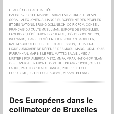
CLASSÉ SOUS :
ACTUALITÉS
BALISÉ AVEC :
1ER MAI 2019
,
ABDALLAH ZERKI
,
AFD
,
ALAIN
SORAL
,
ALEX JONES
,
ALLIANCE EUROPÉENNE DES PEUPLES
ET DES NATIONS
,
BRUNO GOLLNISCH
,
CCIF
,
CFCM
,
CONSEIL
FRANÇAIS DU CULTE MUSULMAN
,
EUROPE DE BRUXELLES
,
FACEBOOK
,
FÉDÉRATION POPULAIRE
,
FPÖ
,
GEORGE SOROS
,
INFOWARS
,
JEAN-LUC MÉLENCHON
,
JORDAN BARDELLA
,
KARIM ACHOUI
,
LFI
,
LIBERTÉ D'EXPRESSION
,
LICRA
,
LIGUE
,
LIGUE JUDICIAIRE DE DÉFENSE DES MUSULMANS
,
LJDM
,
LOUIS
FARRAKHAN
,
MARINE LE PEN
,
MATTEO SALVINI
,
MEDIA
MATTERS FOR AMERICA
,
METZ
,
MMFA
,
MRAP
,
NATION OF ISLAM
,
OBSERVATOIRE NATIONAL CONTRE L'ISLAMOPHOBIE
,
OLIVIER
FAURE
,
PARTI POPULAIRE DANOIS
,
PHILIPPE BILGER
,
POPULISME
,
PS
,
RN
,
SOS RACISME
,
VLAAMS BELANG
Des Européens dans le
collimateur de Bruxelles