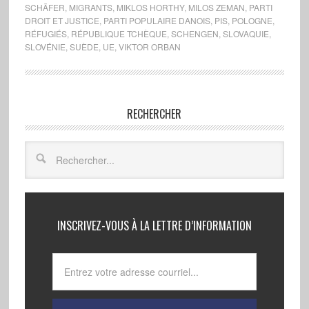
SCHÄFER
,
MIGRANTS
,
MIKLOS HORTHY
,
MILOS ZEMAN
,
PARTI
DROIT ET JUSTICE
,
PARTI POPULAIRE DANOIS
,
PIS
,
POLOGNE
,
RÉFUGIÉS
,
RÉPUBLIQUE TCHÈQUE
,
SCHENGEN
,
SLOVAQUIE
,
SLOVÉNIE
,
SUÈDE
,
UE
,
VIKTOR ORBAN
RECHERCHER
INSCRIVEZ-VOUS À LA LETTRE D’INFORMATION