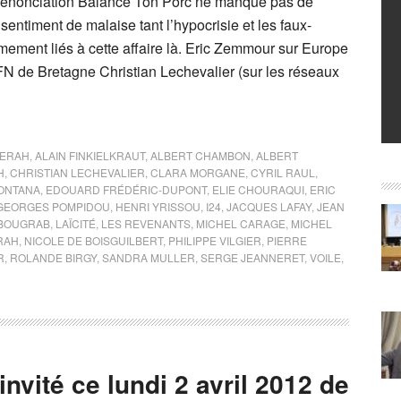
 dénonciation Balance Ton Porc ne manque pas de
 sentiment de malaise tant l’hypocrisie et les faux-
mement liés à cette affaire là. Eric Zemmour sur Europe
 FN de Bretagne Christian Lechevalier (sur les réseaux
MERAH
,
ALAIN FINKIELKRAUT
,
ALBERT CHAMBON
,
ALBERT
H
,
CHRISTIAN LECHEVALIER
,
CLARA MORGANE
,
CYRIL RAUL
,
ONTANA
,
EDOUARD FRÉDÉRIC-DUPONT
,
ELIE CHOURAQUI
,
ERIC
GEORGES POMPIDOU
,
HENRI YRISSOU
,
I24
,
JACQUES LAFAY
,
JEAN
 BOUGRAB
,
LAÏCITÉ
,
LES REVENANTS
,
MICHEL CARAGE
,
MICHEL
RAH
,
NICOLE DE BOISGUILBERT
,
PHILIPPE VILGIER
,
PIERRE
R
,
ROLANDE BIRGY
,
SANDRA MULLER
,
SERGE JEANNERET
,
VOILE
,
invité ce lundi 2 avril 2012 de