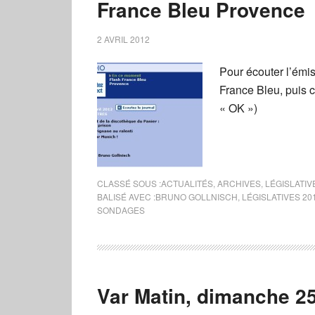
France Bleu Provence
2 AVRIL 2012
Pour écouter l’émis
France Bleu, puis c
« OK »)
CLASSÉ SOUS :
ACTUALITÉS
,
ARCHIVES
,
LÉGISLATIV
BALISÉ AVEC :
BRUNO GOLLNISCH
,
LÉGISLATIVES 20
SONDAGES
Var Matin, dimanche 2