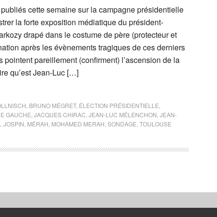
 publiés cette semaine sur la campagne présidentielle
strer la forte exposition médiatique du président-
arkozy drapé dans le costume de père (protecteur et
 nation après les évènements tragiques de ces derniers
 pointent pareillement (confirment) l’ascension de la
ire qu’est Jean-Luc […]
LLNISCH
,
BRUNO MÉGRET
,
ÉLECTION PRÉSIDENTIELLE
,
DE GAUCHE
,
JACQUES CHIRAC
,
JEAN-LUC MÉLENCHON
,
JEAN-
L JOSPIN
,
MÉRAH
,
MOHAMED MERAH
,
SONDAGE
,
TOULOUSE