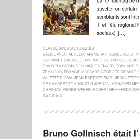
par le hashtag de
susciter un certain
semblants sont inti
1 et l’élu régional
sociaux), […]
CLASSÉ SOUS :
ACTUALITÉS
BALISÉ AVEC :
ABDELGHANI MERAH
,
ABDELKADER 
SAUVANET
,
BALANCE TON PORC
,
BRUNO GOLLNISC
DAVID THOMSON
,
DOMINIQUE VENNER
,
EDOUARD F
ZEMMOUR
,
FRANCIS MASSART
,
GEORGES BIDAULT
,
VALETTE D’OSIA
,
JEAN-BAPTISTE BIAGI
,
JEANNETTE
DE CAMARET ET AUGUSTIN JORDAN
,
MOHAMED ME
CHESNAY
,
PIERRE WEBER
,
ROBERT HEMMERDINGE
WENSTEIN
Bruno Gollnisch était l’