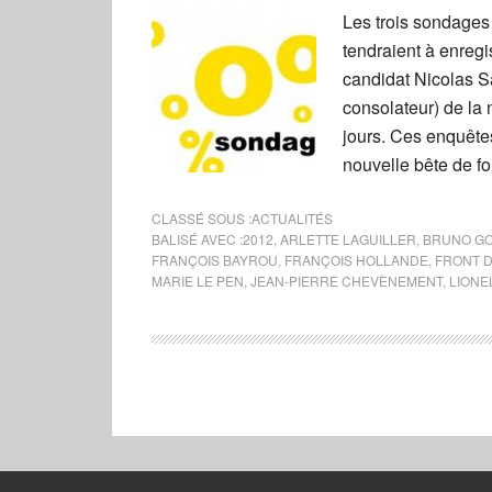
Les trois sondages
tendraient à enregi
candidat Nicolas S
consolateur) de la
jours. Ces enquêtes
nouvelle bête de fo
CLASSÉ SOUS :
ACTUALITÉS
BALISÉ AVEC :
2012
,
ARLETTE LAGUILLER
,
BRUNO GO
FRANÇOIS BAYROU
,
FRANÇOIS HOLLANDE
,
FRONT 
MARIE LE PEN
,
JEAN-PIERRE CHEVÈNEMENT
,
LIONE