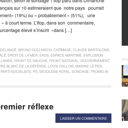
ression, selon le sondage l’Ifop paru dans Dimanche
ançais sur 10 estimeraient que notre pays pourrait
inement» (19%) ou « probablement » (51%), une
 » à court terme. L’Ifop, dans son commentaire,
urcentage élevé s’inscrit «dans […]
 DELANOË
,
BRUNO GOLLNISCH
,
CHÔMAGE
,
CLAUDE BARTOLONE
,
ALE
,
DROIT DE LA MER
,
EADS
,
ESPACE MARITIME
,
EXPLOSION
LLANDE
,
FRONT DE GAUCHE
,
FRONT NATIONAL
,
GOUVERNEMENT
VRE BLANC DE LA DÉFENSE
,
LOUIS GALLOIS
,
MARINE LE PEN
,
,
PARTI SOCIALISTE
,
PS
,
SÉGOLÈNE ROYAL
,
SONDAGE
,
TROMELIN
remier réflexe
LAISSER UN COMMENTAIRE