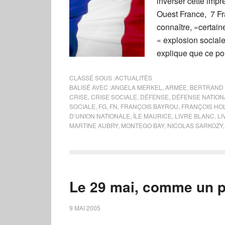
inverser cette imp
Ouest France, 7 Fr
connaître, «certa
« explosion sociale
explique que ce po
CLASSÉ SOUS :
ACTUALITÉS
BALISÉ AVEC :
ANGELA MERKEL
,
ARMÉE
,
BERTRAND
CRISE
,
CRISE SOCIALE
,
DÉFENSE
,
DÉFENSE NATION
SOCIALE
,
FG
,
FN
,
FRANÇOIS BAYROU
,
FRANÇOIS HO
D’UNION NATIONALE
,
ÎLE MAURICE
,
LIVRE BLANC
,
LI
MARTINE AUBRY
,
MONTEGO BAY
,
NICOLAS SARKOZY
Le 29 mai, comme un p
9 MAI 2005