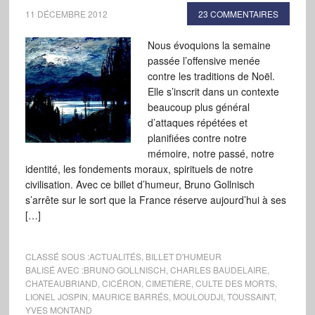
11 DÉCEMBRE 2012
23 COMMENTAIRES
Nous évoquions la semaine
passée l’offensive menée
contre les traditions de Noël.
Elle s’inscrit dans un contexte
beaucoup plus général
d’attaques répétées et
planifiées contre notre
mémoire, notre passé, notre
identité, les fondements moraux, spirituels de notre
civilisation. Avec ce billet d’humeur, Bruno Gollnisch
s’arrête sur le sort que la France réserve aujourd’hui à ses
[…]
CLASSÉ SOUS :
ACTUALITÉS
,
BILLET D'HUMEUR
BALISÉ AVEC :
BRUNO GOLLNISCH
,
CHARLES BAUDELAIRE
,
CHATEAUBRIAND
,
CICÉRON
,
CIMETIÈRE
,
CULTE DES MORTS
,
LIONEL JOSPIN
,
MAURICE BARRÉS
,
MOULOUDJI
,
TOUSSAINT
,
YVES MONTAND