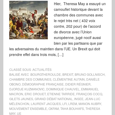
Hier, Theresa May a essuyé un
camouflet historique devant la
chambre des communes avec
le rejet très net ( 432 voix
contre, 202 pour) de l’accord
de divorce avec l’Union
européenne, jugé nocif aussi
bien par les partisans que par
les adversaires du maintien dans l’UE. Un Brexit qui doit
prendre effet dans trois mois, […]
CLASSÉ SOUS :
ACTUALITÉS
BALISÉ AVEC :
BOURGTHEROULDE
,
BREXIT
,
BRUNO GOLLNISCH
,
CHAMBRE DES COMMUNES
,
CLÉMENTINE AUTAIN
,
DANIÈLE
OBONO
,
DÉMOGRAPHIE FRANÇAISE
,
DIDIER RÉGNIER
,
DJORDJE KUZMANOVIC
,
DOMINIQUE CHAUVEL
,
EMMANUEL
MACRON
,
ERIC DROUET
,
ETIENNE TARRIDE
,
FRANÇOIS COCQ
,
GILETS JAUNES
,
GRAND DÉBAT NATIONAL
,
INSEE
,
JEAN-LUC
MÉLENCHON
,
LAURENT JACQUES
,
LFI
,
LREM
,
MANON AUBRY
,
MOUVEMENT ENSEMBLE
,
OXFAM
,
TAHA BOUHAFS
,
THERESA
MAY
,
UE