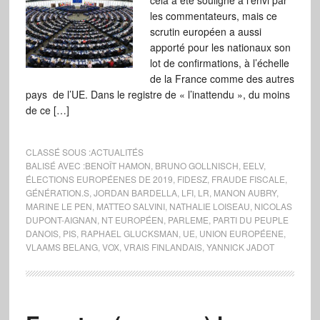
cela a été souligné à l’envi par
les commentateurs, mais ce
scrutin européen a aussi
apporté pour les nationaux son
lot de confirmations, à l’échelle
de la France comme des autres
pays de l’UE. Dans le registre de « l’inattendu », du moins
de ce […]
CLASSÉ SOUS :
ACTUALITÉS
BALISÉ AVEC :
BENOÎT HAMON
,
BRUNO GOLLNISCH
,
EELV
,
ÉLECTIONS EUROPÉENES DE 2019
,
FIDESZ
,
FRAUDE FISCALE
,
GÉNÉRATION.S
,
JORDAN BARDELLA
,
LFI
,
LR
,
MANON AUBRY
,
MARINE LE PEN
,
MATTEO SALVINI
,
NATHALIE LOISEAU
,
NICOLAS
DUPONT-AIGNAN
,
NT EUROPÉEN
,
PARLEME
,
PARTI DU PEUPLE
DANOIS
,
PIS
,
RAPHAEL GLUCKSMAN
,
UE
,
UNION EUROPÉENE
,
VLAAMS BELANG
,
VOX
,
VRAIS FINLANDAIS
,
YANNICK JADOT