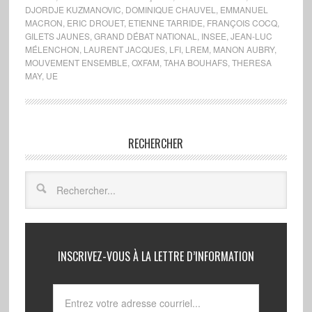
DJORDJE KUZMANOVIC
,
DOMINIQUE CHAUVEL
,
EMMANUEL
MACRON
,
ERIC DROUET
,
ETIENNE TARRIDE
,
FRANÇOIS COCQ
,
GILETS JAUNES
,
GRAND DÉBAT NATIONAL
,
INSEE
,
JEAN-LUC
MÉLENCHON
,
LAURENT JACQUES
,
LFI
,
LREM
,
MANON AUBRY
,
MOUVEMENT ENSEMBLE
,
OXFAM
,
TAHA BOUHAFS
,
THERESA
MAY
,
UE
RECHERCHER
INSCRIVEZ-VOUS À LA LETTRE D’INFORMATION