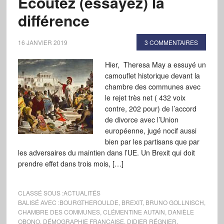
Ecoutez (essayez) la
différence
16 JANVIER 2019
3 COMMENTAIRES
Hier, Theresa May a essuyé un
camouflet historique devant la
chambre des communes avec
le rejet très net ( 432 voix
contre, 202 pour) de l’accord
de divorce avec l’Union
européenne, jugé nocif aussi
bien par les partisans que par
les adversaires du maintien dans l’UE. Un Brexit qui doit
prendre effet dans trois mois, […]
CLASSÉ SOUS :
ACTUALITÉS
BALISÉ AVEC :
BOURGTHEROULDE
,
BREXIT
,
BRUNO GOLLNISCH
,
CHAMBRE DES COMMUNES
,
CLÉMENTINE AUTAIN
,
DANIÈLE
OBONO
,
DÉMOGRAPHIE FRANÇAISE
,
DIDIER RÉGNIER
,