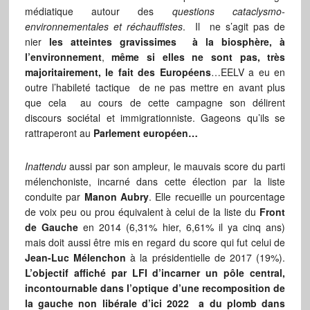
médiatique autour des
questions cataclysmo-
environnementales et réchauffistes
. Il ne s’agit pas de
nier
les atteintes gravissimes à la biosphère, à
l’environnement
,
même si elles ne sont pas, très
majoritairement, le fait des Européens
…EELV a eu en
outre l’habileté tactique de ne pas mettre en avant plus
que cela au cours de cette campagne son délirent
discours sociétal et immigrationniste. Gageons qu’ils se
rattraperont au
Parlement européen…
Inattendu
aussi par son ampleur, le mauvais score du parti
mélenchoniste, incarné dans cette élection par la liste
conduite par
Manon Aubry
. Elle recueille un pourcentage
de voix peu ou prou équivalent à celui de la liste du
Front
de Gauche
en 2014 (6,31% hier, 6,61% il ya cinq ans)
mais doit aussi être mis en regard du score qui fut celui de
Jean-Luc Mélenchon
à la présidentielle de 2017 (19%).
L’objectif affiché par LFI d’incarner un pôle central,
incontournable dans l’optique d’une recomposition de
la gauche non libérale d’ici 2022 a du plomb dans