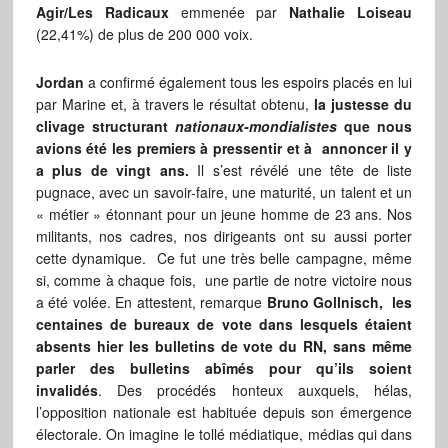
Agir/Les Radicaux
emmenée par
Nathalie Loiseau
(22,41%) de plus de 200 000 voix.
Jordan
a confirmé également tous les espoirs placés en lui
par Marine et, à travers le résultat obtenu,
la justesse du
clivage structurant
nationaux-mondialistes
que nous
avions été les premiers à pressentir et à annoncer il y
a plus de vingt ans.
Il s’est révélé une tête de liste
pugnace, avec un savoir-faire, une maturité, un talent et un
« métier » étonnant pour un jeune homme de 23 ans. Nos
militants, nos cadres, nos dirigeants ont su aussi porter
cette dynamique. Ce fut une très belle campagne, même
si, comme à chaque fois, une partie de notre victoire nous
a été volée. En attestent, remarque
Bruno Gollnisch,
les
centaines de bureaux de vote dans lesquels étaient
absents hier les bulletins de vote du RN, sans même
parler des bulletins abîmés pour qu’ils soient
invalidés
. Des procédés honteux auxquels, hélas,
l’opposition nationale est habituée depuis son émergence
électorale. On imagine le tollé médiatique, médias qui dans