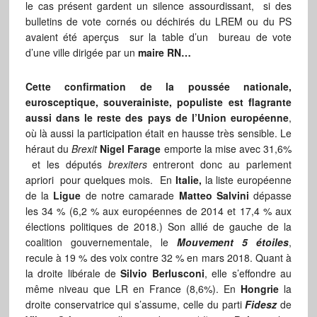
le cas présent gardent un silence assourdissant, si des
bulletins de vote cornés ou déchirés du LREM ou du PS
avaient été aperçus sur la table d’un bureau de vote
d’une ville dirigée par un
maire RN…
Cette confirmation de la poussée nationale,
eurosceptique, souverainiste, populiste est flagrante
aussi dans le reste des pays de l’Union européenne
,
où là aussi la participation était en hausse très sensible. Le
héraut du
Brexit
Nigel Farage
emporte la mise avec 31,6%
et les députés
brexiters
entreront donc au parlement
apriori pour quelques mois. En
Italie,
la liste européenne
de la
Ligue
de notre camarade
Matteo Salvini
dépasse
les 34 % (6,2 % aux européennes de 2014 et 17,4 % aux
élections politiques de 2018.) Son allié de gauche de la
coalition gouvernementale, le
Mouvement 5 étoiles
,
recule à 19 % des voix contre 32 % en mars 2018. Quant à
la droite libérale de
Silvio Berlusconi
, elle s’effondre au
même niveau que LR en France (8,6%). En
Hongrie
la
droite conservatrice qui s’assume, celle du parti
Fidesz
de