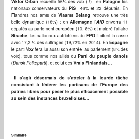
Viktor Orban
recueille 56% des voix ( !) ; en
Pologne
les
nationaux-conservateurs du
PiS
46% et 23 députés. En
Flandres nos amis de
Vlaams Belang
retrouve une très
belle dynamique (18%) ; en
Allemagne
l’
AfD
enverra 11
députés au parlement européen (10, 8%) et malgré l’affaire
Strache
, les nationaux autrichiens du
FPO
limitent la casse
avec 17,2 % des suffrages (19,72% en 2014). En
Espagne
le parti
Vox
fera lui aussi son entrée au parlement (8% des
voix), tous comme nos alliés du
Parti du peuple danois
(
Dansk Folkeparti
), et celui des
Vrais Finlandais…
Il s’agit désormais de s’atteler à la lourde tâche
consistant à fédérer les partisans de l’Europe des
patries libres pour peser le plus efficacement possible
au sein des instances bruxelloises…
Similaire