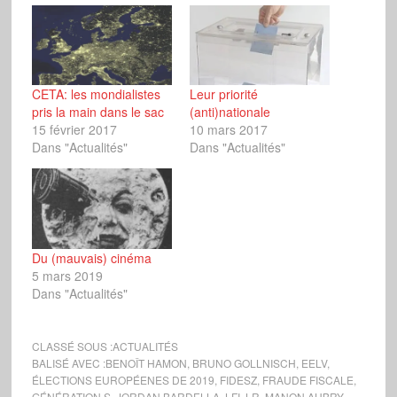
CETA: les mondialistes
Leur priorité
pris la main dans le sac
(anti)nationale
15 février 2017
10 mars 2017
Dans "Actualités"
Dans "Actualités"
Du (mauvais) cinéma
5 mars 2019
Dans "Actualités"
CLASSÉ SOUS :
ACTUALITÉS
BALISÉ AVEC :
BENOÎT HAMON
,
BRUNO GOLLNISCH
,
EELV
,
ÉLECTIONS EUROPÉENES DE 2019
,
FIDESZ
,
FRAUDE FISCALE
,
GÉNÉRATION.S
,
JORDAN BARDELLA
,
LFI
,
LR
,
MANON AUBRY
,