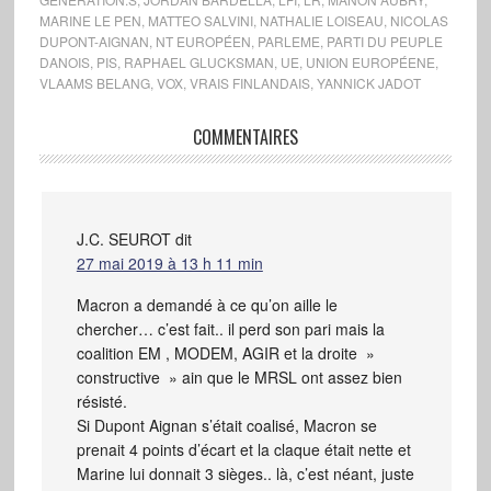
MARINE LE PEN
,
MATTEO SALVINI
,
NATHALIE LOISEAU
,
NICOLAS
DUPONT-AIGNAN
,
NT EUROPÉEN
,
PARLEME
,
PARTI DU PEUPLE
DANOIS
,
PIS
,
RAPHAEL GLUCKSMAN
,
UE
,
UNION EUROPÉENE
,
VLAAMS BELANG
,
VOX
,
VRAIS FINLANDAIS
,
YANNICK JADOT
COMMENTAIRES
J.C. SEUROT
dit
27 mai 2019 à 13 h 11 min
Macron a demandé à ce qu’on aille le
chercher… c’est fait.. il perd son pari mais la
coalition EM , MODEM, AGIR et la droite »
constructive » ain que le MRSL ont assez bien
résisté.
Si Dupont Aignan s’était coalisé, Macron se
prenait 4 points d’écart et la claque était nette et
Marine lui donnait 3 sièges.. là, c’est néant, juste