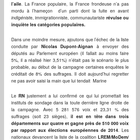
l’aile
. La France populaire, la France frondeuse n’a pas
mordu à l’hameçon d’un parti dont la fuite en avant
indigénist
e, immigrationniste, communautariste
révulse ou
inquiète les catégories populaires.
Dans une moindre mesure, ajoutons que l’échec de la liste
conduite par
Nicolas Dupont-Aignan
à envoyer des
députés au Parlement européen (il fallait au moins faire
5%, il a réalisé hier 3,51%) n’était pas le scénario le plus
probable, au début de la campagne certaines enquêtes le
créditait de 8% des suffrages. Il doit aujourd’hui regretter
ne pas avoir saisi la main que lui tendait Marine
Le
RN
justement a lui confirmé ce qui lui promettait les
instituts de sondage dans la toute dernière ligne droite de
la campagne. Avec 5 281 576 voix et 23,31 % des
suffrages (soit 23 sièges),
il est en tête dans trois
départements sur quatre et gagne près de 510 000 voix
par rapport aux élections européennes de 2014
. Les
nationaux devancent la liste de la coalition
LREM/MoDem/