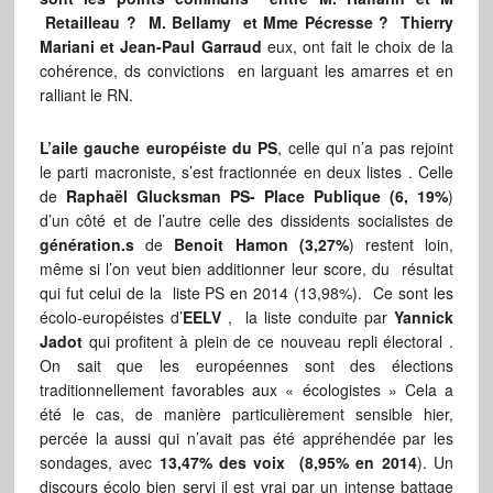
Retailleau ? M. Bellamy et Mme Pécresse ?
Thierry
Mariani et Jean-Paul Garraud
eux, ont fait le choix de la
cohérence, ds convictions en larguant les amarres et en
ralliant le RN.
L’aile gauche européiste du PS
, celle qui n’a pas rejoint
le parti macroniste, s’est fractionnée en deux listes . Celle
de
Raphaël Glucksman
PS- Place Publique (6, 19%
)
d’un côté et de l’autre celle des dissidents socialistes de
génération.s
de
Benoit Hamon
(3,27%
) restent loin,
même si l’on veut bien additionner leur score, du résultat
qui fut celui de la liste PS en 2014 (13,98%). Ce sont les
écolo-européistes d’
EELV
, la liste conduite par
Yannick
Jadot
qui profitent à plein de ce nouveau repli électoral .
On sait que les européennes sont des élections
traditionnellement favorables aux « écologistes » Cela a
été le cas, de manière particulièrement sensible hier,
percée la aussi qui n’avait pas été appréhendée par les
sondages, avec
13,47% des voix (8,95% en 2014
). Un
discours écolo bien servi il est vrai par un intense battage