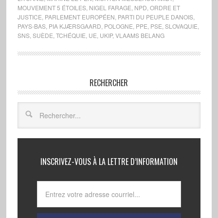
MOUVEMENT 5 ÉTOILES
,
NIGEL FARAGE
,
NPD
,
ORDRE ET
JUSTICE
,
PARLEMENT EUROPÉEN
,
PARTI DU PEUPLE DANOIS
,
PAYS-BAS
,
PIA KJÆRSGAARD
,
POLOGNE
,
PPE
,
PSE
,
SLOVAQUIE
,
SNS
,
SUÈDE
,
TCHÉQUIE
,
UE
,
UKIP
,
VLAAMS BELANG
RECHERCHER
INSCRIVEZ-VOUS À LA LETTRE D’INFORMATION