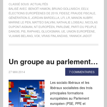
CLASSÉ SOUS :
ACTUALITÉS
BALISÉ AVEC :
BENOÎT HAMON
,
BRUNO GOLLNISCH
,
EELV
,
ÉLECTIONS EUROPÉENES DE 2019
,
FIDESZ
,
FRAUDE FISCALE
,
GÉNÉRATION.S
,
JORDAN BARDELLA
,
LFI
,
LR
,
MANON AUBRY
,
MARINE LE PEN
,
MATTEO SALVINI
,
NATHALIE LOISEAU
,
NICOLAS
DUPONT-AIGNAN
,
NT EUROPÉEN
,
PARLEME
,
PARTI DU PEUPLE
DANOIS
,
PIS
,
RAPHAEL GLUCKSMAN
,
UE
,
UNION EUROPÉENE
,
VLAAMS BELANG
,
VOX
,
VRAIS FINLANDAIS
,
YANNICK JADOT
Un groupe au parlement…
27 MAI 2014
7 COMMENTAIRES
Les socialo-libéraux et les
libéraux socialistes des trois
principales formations
européistes au Parlement
européen (PSE, PPE et