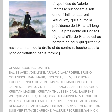
L’hypothèse de Valérie
Pécresse succédant à son
ennemi intime, Laurent
Wauquiez, qui a quitté la
présidence de LR, a fait long
feu. La présidente du Conseil
régional d’Ile-de-France est au
nombre de ceux qui quittent le
navire amiral « de la droite et du centre », touché sous la
ligne de flottaison par la torpille […]
CLASSÉ SOUS :
ACTUALITÉS
BALISÉ AVEC :
(DIE LINKE
,
ARNAUD LAGARDÈRE
,
BRUNO
GOLLNISCH
,
DANEMARK
,
ÉCOLOGIE
,
EELV
,
ÉLECTIONS
EUROPÉEENNES DE 2019
,
EMMANUEL MACRON
,
GILETS
JAUNES
,
HERVÉ JUVIN
,
ILE-DE-FRANCE
,
ISABELLE SAPORTA
,
KRISTIAN MADSEN
,
KRISTIAN THULESEN DAHL
,
LAURENT
WAUQUIEZ
,
LFI
,
LR
,
LREM
,
LØKKE RASMUSSEN
,
MARGRETHE
VESTAGER
,
MEDEF
,
PARTI DU PEUPLE DANOIS
,
PARTI SOCIAL-
DÉMOCRATE
,
PARTI SOCIAL-LIBÉRAL
,
RADIKALE VENSTRE
,
RN
,
SUSI MERET
,
TAXE CARBONE
,
VALÉRIE PÉCRESSE
,
YANNICK