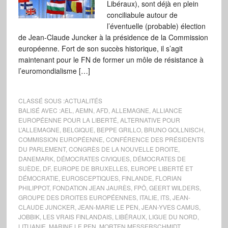
Libéraux), sont déjà en plein
conciliabule autour de
l’éventuelle (probable) élection
de Jean-Claude Juncker à la présidence de la Commission
européenne. Fort de son succès historique, il s’agit
maintenant pour le FN de former un môle de résistance à
l’euromondialisme […]
CLASSÉ SOUS :
ACTUALITÉS
BALISÉ AVEC :
AEL
,
AEMN
,
AFD
,
ALLEMAGNE
,
ALLIANCE
EUROPÉENNE POUR LA LIBERTÉ
,
ALTERNATIVE POUR
L’ALLEMAGNE
,
BELGIQUE
,
BEPPE GRILLO
,
BRUNO GOLLNISCH
,
COMMISSION EUROPÉENNE
,
CONFÉRENCE DES PRÉSIDENTS
DU PARLEMENT
,
CONGRÈS DE LA NOUVELLE DROITE
,
DANEMARK
,
DÉMOCRATES CIVIQUES
,
DÉMOCRATES DE
SUÈDE
,
DF
,
EUROPE DE BRUXELLES
,
EUROPE LIBERTÉ ET
DÉMOCRATIE
,
EUROSCEPTIQUES
,
FINLANDE
,
FLORIAN
PHILIPPOT
,
FONDATION JEAN JAURÈS
,
FPÖ
,
GEERT WILDERS
,
GROUPE DES DROITES EUROPÉENNES
,
ITALIE
,
ITS
,
JEAN-
CLAUDE JUNCKER
,
JEAN-MARIE LE PEN
,
JEAN-YVES CAMUS
,
JOBBIK
,
LES VRAIS FINLANDAIS
,
LIBÉRAUX
,
LIGUE DU NORD
,
LITUANIE
,
MARINE LE PEN
,
MORTEN MESSERSCHMIDT
,