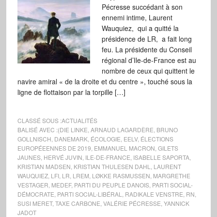
Pécresse succédant à son
ennemi intime, Laurent
Wauquiez, qui a quitté la
présidence de LR, a fait long
feu. La présidente du Conseil
régional d’Ile-de-France est au
nombre de ceux qui quittent le
navire amiral « de la droite et du centre », touché sous la
ligne de flottaison par la torpille […]
CLASSÉ SOUS :
ACTUALITÉS
BALISÉ AVEC :
(DIE LINKE
,
ARNAUD LAGARDÈRE
,
BRUNO
GOLLNISCH
,
DANEMARK
,
ÉCOLOGIE
,
EELV
,
ÉLECTIONS
EUROPÉEENNES DE 2019
,
EMMANUEL MACRON
,
GILETS
JAUNES
,
HERVÉ JUVIN
,
ILE-DE-FRANCE
,
ISABELLE SAPORTA
,
KRISTIAN MADSEN
,
KRISTIAN THULESEN DAHL
,
LAURENT
WAUQUIEZ
,
LFI
,
LR
,
LREM
,
LØKKE RASMUSSEN
,
MARGRETHE
VESTAGER
,
MEDEF
,
PARTI DU PEUPLE DANOIS
,
PARTI SOCIAL-
DÉMOCRATE
,
PARTI SOCIAL-LIBÉRAL
,
RADIKALE VENSTRE
,
RN
,
SUSI MERET
,
TAXE CARBONE
,
VALÉRIE PÉCRESSE
,
YANNICK
JADOT