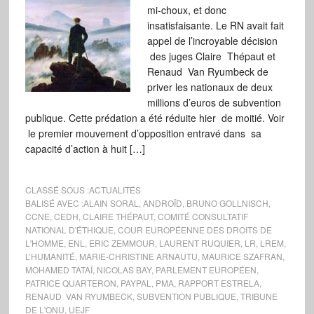
mi-choux, et donc
insatisfaisante. Le RN avait fait
appel de l’incroyable décision
des juges Claire Thépaut et
Renaud Van Ryumbeck de
priver les nationaux de deux
millions d’euros de subvention
publique. Cette prédation a été réduite hier de moitié. Voir
le premier mouvement d’opposition entravé dans sa
capacité d’action à huit […]
CLASSÉ SOUS :
ACTUALITÉS
BALISÉ AVEC :
ALAIN SORAL
,
ANDROÏD
,
BRUNO GOLLNISCH
,
CCNE
,
CEDH
,
CLAIRE THÉPAUT
,
COMITÉ CONSULTATIF
NATIONAL D'ÉTHIQUE
,
COUR EUROPÉENNE DES DROITS DE
L'HOMME
,
ENL
,
ERIC ZEMMOUR
,
LAURENT RUQUIER
,
LR
,
LREM
,
L’HUMANITÉ
,
MARIE-CHRISTINE ARNAUTU
,
MAURICE SZAFRAN
,
MOHAMED TATAÏ
,
NICOLAS BAY
,
PARLEMENT EUROPÉEN
,
PATRICE QUARTERON
,
PAYPAL
,
PMA
,
RAPPORT ESTRELA
,
RENAUD VAN RYUMBECK
,
SUBVENTION PUBLIQUE
,
TRIBUNE
DE L'ONU
,
UEJF