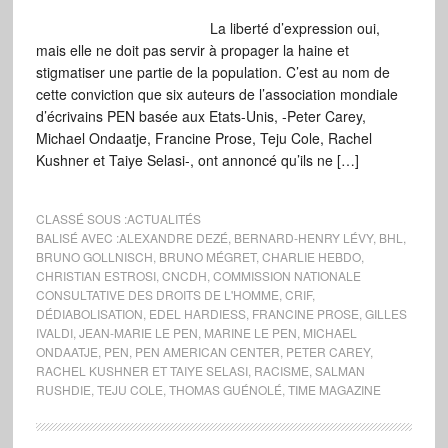
La liberté d’expression oui,
mais elle ne doit pas servir à propager la haine et
stigmatiser une partie de la population. C’est au nom de
cette conviction que six auteurs de l’association mondiale
d’écrivains PEN basée aux Etats-Unis, -Peter Carey,
Michael Ondaatje, Francine Prose, Teju Cole, Rachel
Kushner et Taiye Selasi-, ont annoncé qu’ils ne […]
CLASSÉ SOUS :
ACTUALITÉS
BALISÉ AVEC :
ALEXANDRE DEZÉ
,
BERNARD-HENRY LÉVY
,
BHL
,
BRUNO GOLLNISCH
,
BRUNO MÉGRET
,
CHARLIE HEBDO
,
CHRISTIAN ESTROSI
,
CNCDH
,
COMMISSION NATIONALE
CONSULTATIVE DES DROITS DE L'HOMME
,
CRIF
,
DÉDIABOLISATION
,
EDEL HARDIESS
,
FRANCINE PROSE
,
GILLES
IVALDI
,
JEAN-MARIE LE PEN
,
MARINE LE PEN
,
MICHAEL
ONDAATJE
,
PEN
,
PEN AMERICAN CENTER
,
PETER CAREY
,
RACHEL KUSHNER ET TAIYE SELASI
,
RACISME
,
SALMAN
RUSHDIE
,
TEJU COLE
,
THOMAS GUÉNOLÉ
,
TIME MAGAZINE