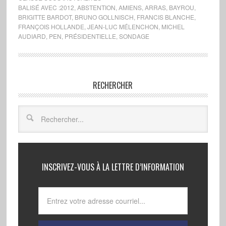
BALISÉ AVEC :
2012
,
ABSTENTION
,
AMIENS
,
ARRAS
,
BAYROU
,
BRIGITTE BARDOT
,
BRUNO GOLLNISCH
,
FRANCIS BLANCHE
,
FRANÇOIS HOLLANDE
,
JEAN-LUC MÉLENCHON
,
MICHEL
AUDIARD
,
PEN
,
PRÉSIDENTIELLE
,
SONDAGE
RECHERCHER
INSCRIVEZ-VOUS À LA LETTRE D’INFORMATION